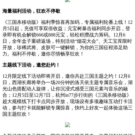
海量福利活动，狂欢不停歇
《三国杀移动版》福利季惊喜再加码，专属福利轮番上线！12
月5日起，充值可享双倍收益；元宝树暴击福利同步开启，登
录即有机会解锁666或888元宝，轻松积攒战力筹码。12月6
日，全年盒子重磅返场，特别活动“烟花大会”、天工宝库限时
开放，珍稀武将、皮肤可一键解锁，为你的三国征程添足助
力。福利不停歇，邀你尽情畅享狂欢！
主题线下活动，邀您赴约！
12月限定线下活动即将开启，邀你共赴三国主题之约！12月6
日，西湖长廊将举办一场20分钟的洛天依主题专属音乐会，湖
光山色搭配动人旋律，让你沉浸式感受三国元素与音乐的融
合；12月5日至12月7日，杭州in77步行街的《三国杀移动版》
超大规模线下打卡点同步开放，现场设有多项趣味互动打卡活
动，参与打卡就能解锁专属惊喜，快约上好友一起体验这场三
国主题狂欢！