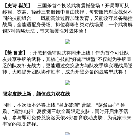
【史诗 崔芙】
：三国杀首个换装武将震撼登场！开局即可从
纱裙、霓裳、轻纱三套服饰中自由抉择，每套服饰对应截然不
同的技能组合——既能高效过牌加速发育，又能攻守兼备稳控
战局，全能适配身份场、排位赛等各类对战场景，一个武将解
锁N种策略玩法，带来颠覆性对战体验！
【势 鲁肃】
：开黑超强辅助武将同步上线！作为首个可让队
友共享手牌的武将，其核心技能“好施”“缔盟”不仅能为手牌匮
乏的队友补充战力，更能通过交换敌方与队友手牌实现战局逆
转，大幅提升团队协作胜率，成为开黑必备的战略型武将！
限定皮肤上新，颜值战力双在线
同时，本次版本还将上线 “枭龙破渊” 曹髦、“荡然由心” 鲁
肃、“霆惊电扫” 夏侯渊三款全新限定皮肤，同时开启集字活
动，参与即可免费兑换洛天依&孙鲁育联动皮肤，为玩家带来
丰富的视觉选择。