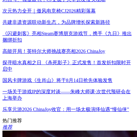
次元热力全开｜傲风电竞椅CJ2026精彩落幕
共建非遗资源联动新生态，为品牌增长探索新路径
《闪避刺客》亮相Steam赛博朋克游戏节，携手《九日》推出
捆绑折扣
高能开局！英特尔大师挑战赛亮相2026 ChinaJoy
探寻暗水真相之日 《杀死影子》正式发售！首发折扣限时开
启中
国风卡牌游戏《生肖山》将于8月14日抢先体验发售
一场关于游戏IP的深度对谈——朱峰大师课·次世代预研会在
上海举办
乐享元游2026 ChinaJoy收官：用一场太极演绎仙遇“慢仙侠”
热门推荐
推荐