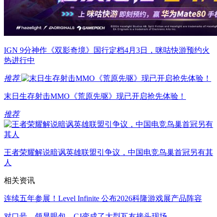
IGN 9分神作《双影奇境》国行定档4月3日，咪咕快游预约火
热进行中
推荐
末日生存射击MMO《荒原先驱》现已开启抢先体验！
推荐
王者荣耀解说暗讽英雄联盟引争议，中国电竞鸟巢首冠另有其
人
相关资讯
连续五年参展！Level Infinite 公布2026科隆游戏展产品阵容
对口号、领显眼包，CJ变成了大型瓦友接头现场