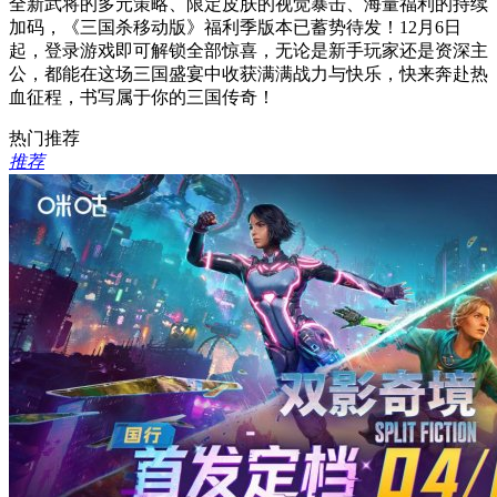
全新武将的多元策略、限定皮肤的视觉暴击、海量福利的持续
加码，《三国杀移动版》福利季版本已蓄势待发！12月6日
起，登录游戏即可解锁全部惊喜，无论是新手玩家还是资深主
公，都能在这场三国盛宴中收获满满战力与快乐，快来奔赴热
血征程，书写属于你的三国传奇！
热门推荐
推荐