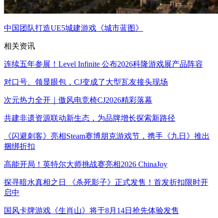
中国团队打造UE5城建游戏《城市蓝图》
相关资讯
连续五年参展！Level Infinite 公布2026科隆游戏展产品阵容
对口号、领显眼包，CJ变成了大型瓦友接头现场
次元热力全开｜傲风电竞椅CJ2026精彩落幕
共建非遗资源联动新生态，为品牌增长探索新路径
《闪避刺客》亮相Steam赛博朋克游戏节，携手《九日》推出
捆绑折扣
高能开局！英特尔大师挑战赛亮相2026 ChinaJoy
探寻暗水真相之日 《杀死影子》正式发售！首发折扣限时开
启中
国风卡牌游戏《生肖山》将于8月14日抢先体验发售