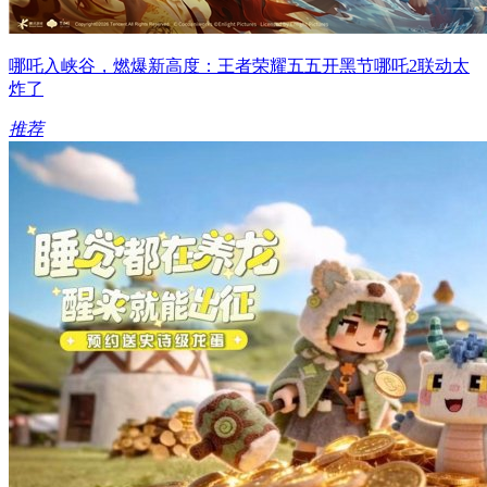
哪吒入峡谷，燃爆新高度：王者荣耀五五开黑节哪吒2联动太
炸了
推荐