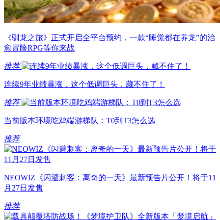
《驯龙之旅》正式开启全平台预约，一款“睡觉都在养龙”的治
愈冒险RPG等你来战
推荐
连续9年业绩暴涨，这个低调巨头，藏不住了！
推荐
当前版本环境吃鸡端游梯队：T0到T3怎么选
推荐
NEOWIZ《闪避刺客：离奇的一天》最新预告片公开！将于11
月27日发售
推荐