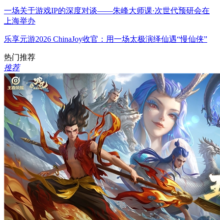
一场关于游戏IP的深度对谈——朱峰大师课·次世代预研会在
上海举办
乐享元游2026 ChinaJoy收官：用一场太极演绎仙遇“慢仙侠”
热门推荐
推荐