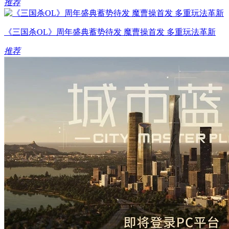
推荐
《三国杀OL》周年盛典蓄势待发 魔曹操首发 多重玩法革新
推荐