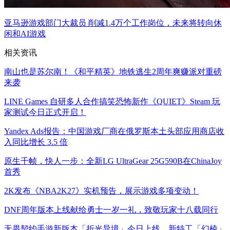
亚马逊游戏部门大裁员 削减1.4万个工作岗位，未来将转向休
闲和AI游戏
相关资讯
南山也是苏尔南！《和平精英》地铁逃生2周年爽赚派对重磅
来袭
LINE Games 自研多人合作搞笑恐怖新作《QUIET》Steam 玩
家测试今日正式开启！
Yandex Ads报告：中国游戏厂商在俄罗斯本土头部应用商店收
入同比增长 3.5 倍
原生千帧，快人一步：全新LG UltraGear 25G590B在ChinaJoy
首秀
2K发布《NBA2K27》实机预告，展示游戏多项变动！
DNF周年版本上线献给勇士一岁一礼，致敬玩家十八载同行
无畏契约手游新版本「折光异境」今日上线，新特工「幻棱」