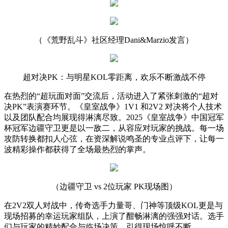
（《荒野乱斗》社区经理Dani&Marzio发言）
超对决PK：与明星KOL零距离，欢乐不断激战不停
在热烈的“超玩面对面”交流后，活动进入了紧张刺激的“超对
决PK”表演赛环节。《皇室战争》1V1 和2V2 对决将个人技术
以及团队配合均展现得淋漓尽致。2025《皇室战争》中国冠军
杯冠军边疆守卫更是以一敌二，从容应对玩家的挑战。每一场
攻防转换都扣人心弦，在资深解说鸣圣的专业点评下，让每一
波精彩操作都获得了全场最热烈的掌声。
（边疆守卫 vs 2位玩家 PK现场图）
在2V2双人对战中，传奇选手力量哥、门神等顶级KOL更是与
现场招募的幸运玩家组队，上演了酣畅淋漓的强强对话。选手
们与玩家的精妙配合与临场决策，引得现场惊呼不断。