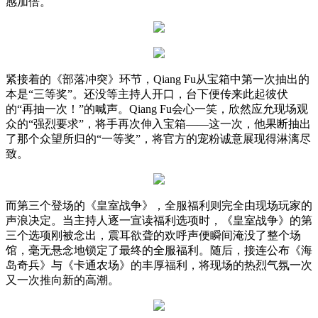
感加倍。
紧接着的《部落冲突》环节，Qiang Fu从宝箱中第一次抽出的
本是“三等奖”。还没等主持人开口，台下便传来此起彼伏
的“再抽一次！”的喊声。Qiang Fu会心一笑，欣然应允现场观
众的“强烈要求”，将手再次伸入宝箱——这一次，他果断抽出
了那个众望所归的“一等奖”，将官方的宠粉诚意展现得淋漓尽
致。
而第三个登场的《皇室战争》，全服福利则完全由现场玩家的
声浪决定。当主持人逐一宣读福利选项时，《皇室战争》的第
三个选项刚被念出，震耳欲聋的欢呼声便瞬间淹没了整个场
馆，毫无悬念地锁定了最终的全服福利。随后，接连公布《海
岛奇兵》与《卡通农场》的丰厚福利，将现场的热烈气氛一次
又一次推向新的高潮。