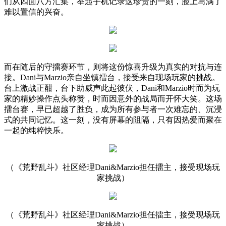
们从四面八方汇集，举起手机记录这珍贵的一刻，脸上写满了
难以置信的兴奋。
而在随后的守擂赛环节，则将这份惊喜升级为真实的对抗与连
接。Dani与Marzio亲自坐镇擂台，接受来自现场玩家的挑战。
台上激战正酣，台下助威声此起彼伏，Dani和Marzio时而为玩
家的精妙操作点头称赞，时而因意外的战局而开怀大笑。这场
擂台赛，早已超越了胜负，成为所有参与者一次难忘的、沉浸
式的共同记忆。这一刻，没有屏幕的阻隔，只有因热爱而聚在
一起的纯粹快乐。
（《荒野乱斗》社区经理Dani&Marzio担任擂主，接受现场玩
家挑战）
（《荒野乱斗》社区经理Dani&Marzio担任擂主，接受现场玩
家挑战）