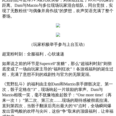
距离。Dani与Marzio与多位现场玩家混合组队，同台竞技，实
现了无数粉丝“与偶像并肩作战”的梦想，欢声笑语充满了整个
赛场。
（玩家积极举手参与上台互动）
超宠粉时刻：全服福利，心软速递
如果说之前的环节是Supercell“发糖”，那么“超福利时刻”则彻
底变成了一场由玩家主导的“福利狂欢”！各游戏福利的诞生过
程，充满了意想不到的戏剧性与官方的无限宠溺。
《荒野乱斗》的福利由主创Dani和Marzio亲手掷骰决定。第一
次，骰子定格在“3”，现场响起一片鼓励的掌声。Dani与
Marzio相视一笑，毫不犹豫地捡起骰子：“One more time!（再
来一次！）”第二次、第三次……现场的期待感被彻底拉满。
直到第四次，当骰子翻滚后亮出最大的“6”点时，全场瞬间爆
发出雷鸣般的欢呼与尖叫，这份“争”取来的顶级福利，让幸福