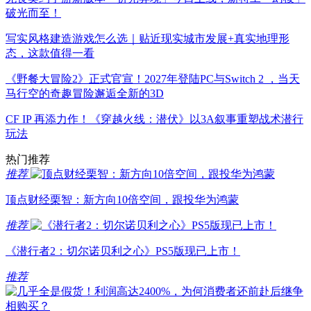
破光而至！
写实风格建造游戏怎么选｜贴近现实城市发展+真实地理形
态，这款值得一看
《野餐大冒险2》正式官宣！2027年登陆PC与Switch 2 ，当天
马行空的奇趣冒险邂逅全新的3D
CF IP 再添力作！《穿越火线：潜伏》以3A叙事重塑战术潜行
玩法
热门推荐
推荐
顶点财经栗智：新方向10倍空间，跟投华为鸿蒙
推荐
《潜行者2：切尔诺贝利之心》PS5版现已上市！
推荐