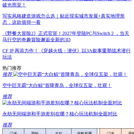
破光而至！
写实风格建造游戏怎么选｜贴近现实城市发展+真实地理形
态，这款值得一看
《野餐大冒险2》正式官宣！2027年登陆PC与Switch 2 ，当天
马行空的奇趣冒险邂逅全新的3D
CF IP 再添力作！《穿越火线：潜伏》以3A叙事重塑战术潜行
玩法
热门推荐
推荐
空中巨无霸“大白鲸”首降青岛，全球仅五架，壮观！
推荐
永劫无间端游和手游差别在哪？核心玩法机制全面对比
推荐