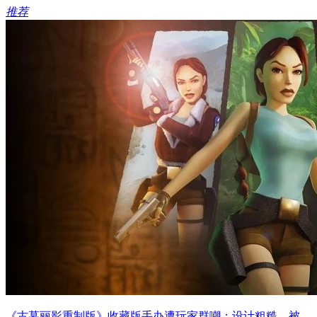
推荐
《古墓丽影重制版》收藏版手办遭玩家群嘲：设计粗糙，被