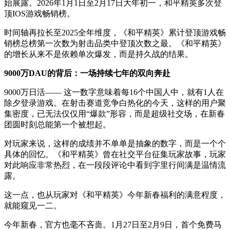
始展露。2026年1月1日至2月17日大年初一，和平精英多次登
顶IOS游戏畅销榜。
时间轴再拉长至2025全年维度，《和平精英》累计登顶游戏畅
销榜总榜第一次数为射击品类中登顶次数之最。《和平精英》
的增长从来不是依赖单次爆发，而是持久战的结果。
9000万DAU的背后：一场持续七年的双向奔赴
9000万日活—— 这一数字意味着每16个中国人中，就有1人在
除夕登录游戏。在射击赛道竞争白热化的今天，这样的用户聚
集密度，已无法仅仅用“爆款”形容，而是超级社交场，在新春
团圆时刻总能第一个被想起。
对玩家来说，这样的成绩并不单单是抽象的数字，而是一个个
具体的回忆。《和平精英》曾在社交平台征集玩家故事，玩家
对此响应非常热烈，在一段段评论中看到字里行间满是温情流
露。
这一点，也从玩家对《和平精英》今年新春福利的满意程度，
就能窥见一二。
今年新春，官方也毫不吝啬。1月27日至2月9日，首个免费马