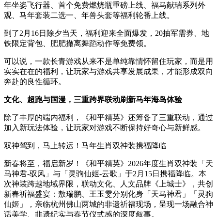
年坐姿飞行器、首个免费燃烧瓶重磅上线、福马献瑞系列外
观、马年套装二选一、年兽头套等福利轮番上线。
到了2月16日除夕当天，福利迎来全面爆发，20抽军需券、地
铁限定背包、肥肥撤离舞蹈动作等免费领。
可以说，一款长青游戏从来不是单纯靠情怀留住玩家，而是用
实实在在的福利，让玩家与游戏共享发展成果，才能形成双向
奔赴的良性循环。
文化、超跑与国漫，三重跨界联动刷新马年海岛体验
除了丰厚的端内福利，《和平精英》还筹备了三重联动，通过
加入新玩法体验，让玩家对游戏不断保持好奇心与新鲜感。
双神驾到，马上转运！马年生肖双神装携福降临
新春将至，福启新岁！《和平精英》2026年度生肖双神装「天
马神君-驭风」与「灵驹仙姬-云歌」于2月15日携福降临。本
次神装跨越地域界限，联动文化、人文品牌《上城士》，共创
新春祈福盛宴：敖瑞鹏、王玉雯分别化身「天马神君」「灵驹
仙姬」，亲临杭州佛山两城的非遗祈福现场，呈现一场融合神
话美学、非遗纪实与春节仪式感的深度叙事。