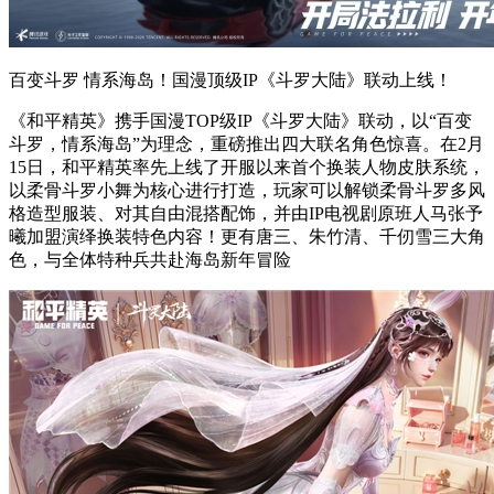
百变斗罗 情系海岛！国漫顶级IP《斗罗大陆》联动上线！
《和平精英》携手国漫TOP级IP《斗罗大陆》联动，以“百变
斗罗，情系海岛”为理念，重磅推出四大联名角色惊喜。在2月
15日，和平精英率先上线了开服以来首个换装人物皮肤系统，
以柔骨斗罗小舞为核心进行打造，玩家可以解锁柔骨斗罗多风
格造型服装、对其自由混搭配饰，并由IP电视剧原班人马张予
曦加盟演绎换装特色内容！更有唐三、朱竹清、千仞雪三大角
色，与全体特种兵共赴海岛新年冒险