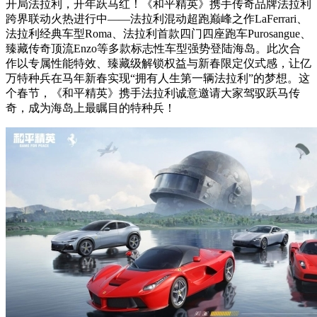
开局法拉利，开年跃马红！《和平精英》携手传奇品牌法拉利
跨界联动火热进行中——法拉利混动超跑巅峰之作LaFerrari、
法拉利经典车型Roma、法拉利首款四门四座跑车Purosangue、
臻藏传奇顶流Enzo等多款标志性车型强势登陆海岛。此次合
作以专属性能特效、臻藏级解锁权益与新春限定仪式感，让亿
万特种兵在马年新春实现“拥有人生第一辆法拉利”的梦想。这
个春节，《和平精英》携手法拉利诚意邀请大家驾驭跃马传
奇，成为海岛上最瞩目的特种兵！