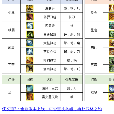
侠义道2：全新版本上线，可否重执兵器，再赴武林之约