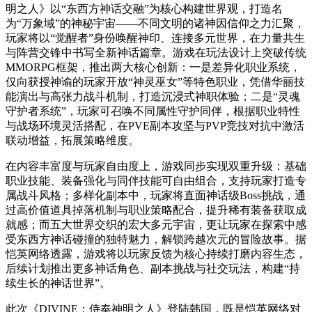
明之人》以“东西方神话交融”为核心构建世界观，打造名
为“万象域”的神秘宇宙——不同文明的诸神因信仰之力汇聚，
玩家将以“觉醒者”身份唤醒神印、连接多元世界，在力量共生
与阵营交锋中书写全新神话篇章。游戏在玩法设计上突破传统
MMORPG框架，推出两大核心创新：一是差异化职业系统，
仅向获授神谕的玩家开放“神灵巫女”等特色职业，凭借华丽技
能演出与高张力战斗机制，打造沉浸式神职体验；二是“灵魂
守护者系统”，玩家可召唤不同属性守护同伴，根据职业特性
与战场环境灵活搭配，在PVE副本攻坚与PVP竞技对抗中激活
联动增益，拓展策略维度。
在内容丰富度与玩家自由度上，游戏同步实现双重升级：基础
职业技能、装备强化与同伴技能可自由组合，支持玩家打造专
属战斗风格；多样化副本中，玩家将直面神话级Boss挑战，通
过高价值道具掉落机制与职业策略配合，提升稀有装备获取成
就感；而五大世界交织的宏大多元宇宙，更让玩家在探索中感
受东西方神话碰撞的独特魅力，解锁跨越次元的冒险故事。据
恺英网络透露，游戏将以玩家反馈为核心持续打磨内容生态，
后续计划推出更多神话角色、副本挑战与社交玩法，构建“持
续生长的神话世界”。
此次《DIVINE：侍奉神明之人》登陆韩国，既是恺英网络对