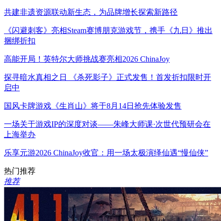
共建非遗资源联动新生态，为品牌增长探索新路径
《闪避刺客》亮相Steam赛博朋克游戏节，携手《九日》推出
捆绑折扣
高能开局！英特尔大师挑战赛亮相2026 ChinaJoy
探寻暗水真相之日 《杀死影子》正式发售！首发折扣限时开
启中
国风卡牌游戏《生肖山》将于8月14日抢先体验发售
一场关于游戏IP的深度对谈——朱峰大师课·次世代预研会在
上海举办
乐享元游2026 ChinaJoy收官：用一场太极演绎仙遇“慢仙侠”
热门推荐
推荐