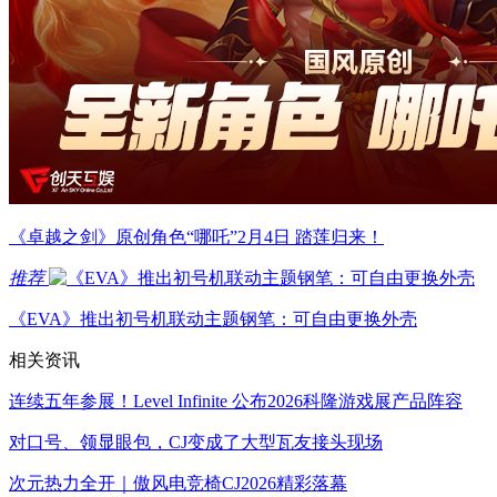
《卓越之剑》原创角色“哪吒”2月4日 踏莲归来！
推荐
《EVA》推出初号机联动主题钢笔：可自由更换外壳
相关资讯
连续五年参展！Level Infinite 公布2026科隆游戏展产品阵容
对口号、领显眼包，CJ变成了大型瓦友接头现场
次元热力全开｜傲风电竞椅CJ2026精彩落幕