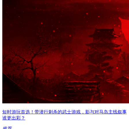
短时游玩首选！带潜行刺杀的武士游戏，影与对马岛主线叙事
谁更出彩？
推荐