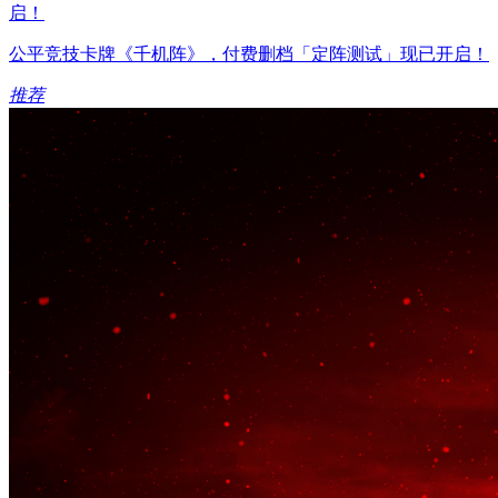
公平竞技卡牌《千机阵》，付费删档「定阵测试」现已开启！
推荐