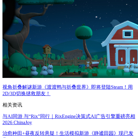
视角折叠解谜新游《渡渡鸭与折叠世界》即将登陆Steam！用
2D/3D切换拯救朋友！
相关资讯
与AI同游 与“Rix”同行｜RixEngine决策式AI广告引擎重磅亮相
2026 ChinaJoy
治愈种田+昼夜反转悬疑！生活模拟新游《静谧田园》现已发