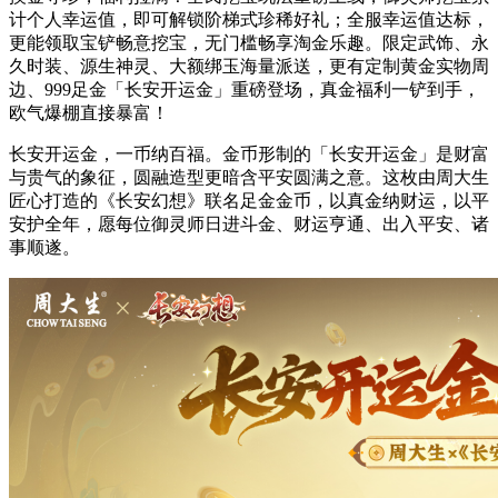
计个人幸运值，即可解锁阶梯式珍稀好礼；全服幸运值达标，
更能领取宝铲畅意挖宝，无门槛畅享淘金乐趣。限定武饰、永
久时装、源生神灵、大额绑玉海量派送，更有定制黄金实物周
边、999足金「长安开运金」重磅登场，真金福利一铲到手，
欧气爆棚直接暴富！
长安开运金，一币纳百福。金币形制的「长安开运金」是财富
与贵气的象征，圆融造型更暗含平安圆满之意。这枚由周大生
匠心打造的《长安幻想》联名足金金币，以真金纳财运，以平
安护全年，愿每位御灵师日进斗金、财运亨通、出入平安、诸
事顺遂。