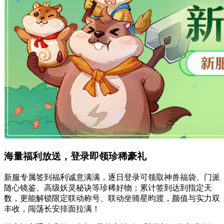
海量福利放送，登录即领珍稀豪礼
新服专属签到福利诚意满满，逐日登录可领取神兽福袋、门派
随心镜鉴、高级妖灵秘诀等珍稀好物；累计签到达到指定天
数，更能解锁限定联动称号、联动坐骑星昀渡，颜值与实力双
丰收，闯荡长安排面拉满！