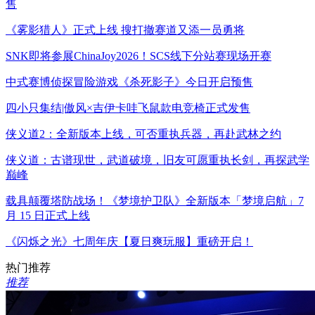
售
《雾影猎人》正式上线 搜打撤赛道又添一员勇将
SNK即将参展ChinaJoy2026！SCS线下分站赛现场开赛
中式赛博侦探冒险游戏《杀死影子》今日开启预售
四小只集结|傲风×吉伊卡哇飞鼠款电竞椅正式发售
侠义道2：全新版本上线，可否重执兵器，再赴武林之约
侠义道：古谱现世，武道破境，旧友可愿重执长剑，再探武学
巅峰
载具颠覆塔防战场！《梦境护卫队》全新版本「梦境启航」7
月 15 日正式上线
《闪烁之光》七周年庆【夏日爽玩服】重磅开启！
热门推荐
推荐