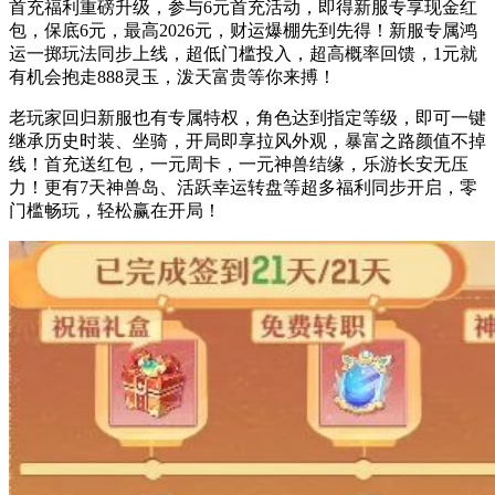
首充福利重磅升级，参与6元首充活动，即得新服专享现金红
包，保底6元，最高2026元，财运爆棚先到先得！新服专属鸿
运一掷玩法同步上线，超低门槛投入，超高概率回馈，1元就
有机会抱走888灵玉，泼天富贵等你来搏！
老玩家回归新服也有专属特权，角色达到指定等级，即可一键
继承历史时装、坐骑，开局即享拉风外观，暴富之路颜值不掉
线！首充送红包，一元周卡，一元神兽结缘，乐游长安无压
力！更有7天神兽岛、活跃幸运转盘等超多福利同步开启，零
门槛畅玩，轻松赢在开局！