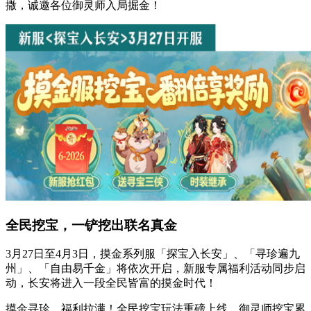
撒，诚邀各位御灵师入局掘金！
全民挖宝，一铲挖出联名真金
3月27日至4月3日，摸金系列服「探宝入长安」、「寻珍遍九
州」、「自由易千金」将依次开启，新服专属福利活动同步启
动，长安将进入一段全民皆富的摸金时代！
摸金寻珍，福利拉满！全民挖宝玩法重磅上线，御灵师挖宝累