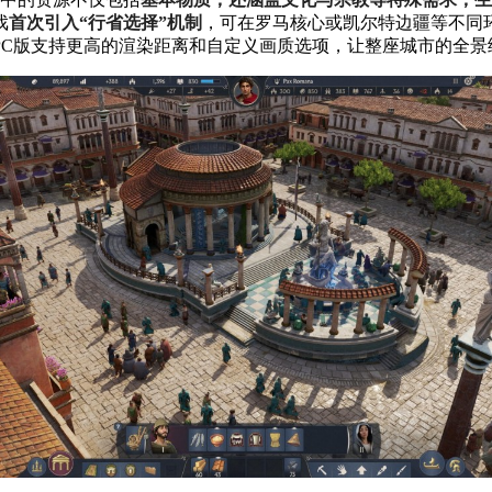
戏
首次引入“行省选择”机制
，可在罗马核心或凯尔特边疆等不同
PC版支持更高的渲染距离和自定义画质选项，让整座城市的全景