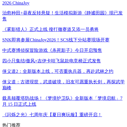
2026 ChinaJoy
治愈种田+昼夜反转悬疑！生活模拟新游《静谧田园》现已发
售
《雾影猎人》正式上线 搜打撤赛道又添一员勇将
SNK即将参展ChinaJoy2026！SCS线下分站赛现场开赛
中式赛博侦探冒险游戏《杀死影子》今日开启预售
四小只集结|傲风×吉伊卡哇飞鼠款电竞椅正式发售
侠义道2：全新版本上线，可否重执兵器，再赴武林之约
侠义道：古谱现世，武道破境，旧友可愿重执长剑，再探武学
巅峰
载具颠覆塔防战场！《梦境护卫队》全新版本「梦境启航」7
月 15 日正式上线
《闪烁之光》七周年庆【夏日爽玩服】重磅开启！
热门推荐