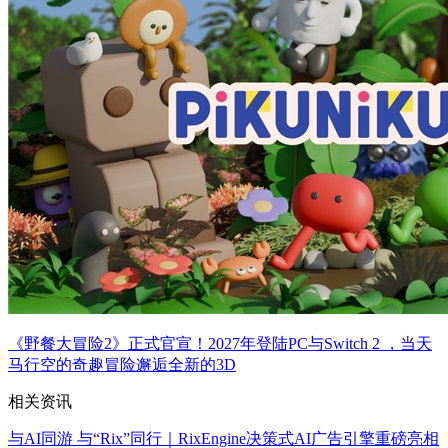
《野餐大冒险2》正式官宣！2027年登陆PC与Switch 2 ，当天
马行空的奇趣冒险邂逅全新的3D
相关资讯
与AI同游 与“Rix”同行｜RixEngine决策式AI广告引擎重磅亮相