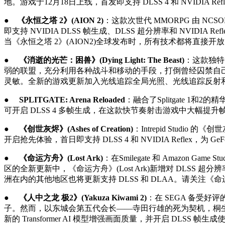
地。游戏于12月18日上线，首发即支持 DLSS 4 和 NVIDIA Ref
●
《永恒之塔 2》(AION 2)
：这款次世代 MMORPG 由 NC
即支持 NVIDIA DLSS 帧生成、DLSS 超分辨率和 NVIDIA
当《永恒之塔 2》(AION2)全球发布时，所有技术都将直
●
《消逝的光芒：困兽》(Dying Light: The Beast)
：这款独特
弱的联盟，充分利用各种战斗和移动的手段，打倒曾经囚禁自己的敌人。GeF
灵敏。全新的游戏更新加入光线追踪全局光照、光线追踪反射
●
SPLITGATE: Arena Reloaded
：融合了Splitgate 1和2的精
可开启 DLSS 4 多帧生成，在这款快节奏射击游戏中大幅提
●
《创世灰烬》(Ashes of Creation)
：Intrepid Studi
开启抢先体验，首日即支持 DLSS 4 和 NVIDIA Reflex，为 G
●
《命运方舟》(Lost Ark)
：在Smilegate 和 Amazon
区的全新更新中，《命运方舟》(Lost Ark)新增对 DLSS 超
洲在内的其他地区也将更新支持 DLSS 和 DLAA。请关注《命运
●
《人中之龙 极2》(Yakuza Kiwami 2)
：在 SEGA 备受好评
子。然而，以东城会第五代会长——寺田行雄的死为契机，桐生一马再次
新的 Transformer AI 模型增强画面质量，并开启 DLSS 帧生