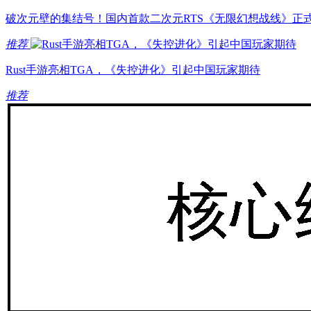
破次元壁的集结号！国内首款二次元RTS《无限幻想战线》正
推荐
Rust手游亮相TGA，《失控进化》引起中国玩家期待
推荐