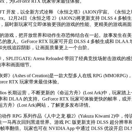
lex，为GeForce RTX 玩家带来最佳体验。
SOFT 开发，以全新方式诠释 《永恒之塔》(AION)宇宙。《永恒之
 Reflex。12月24日《永恒之塔 2》(AION2)将更新支持 DLSS
接开放，届时新玩家可立即体验更强的游戏的性能、更精美的游戏画
的游戏，把开放世界和动作生存恐怖结合在一起。故事发生在美
orce RTX 玩家可开启 DLSS 4 多帧生成和 DLAA 增强游
和光线追踪阴影，让画面质量更上一个台阶。
华，SPLITGATE: Arena Reloaded 带回了经典竞技场射击游戏的感觉。S
升帧率和画面细节。
o 的《创世灰烬》(Ashes of Creation)是一款大型多人在线 RP
eForce RTX 玩家带来最佳体验。
 Game Studios 长期运营，不断更新的《命运方舟》(Lost A
分辨率和 DLAA 的支持。GeForce RTX 玩家可体验更快的帧率
方舟》(Lost Ark)网站，了解更多发布详情。
的动作 RPG 系列作品《人中之龙 极2》(Yakuza Kiwami
回到黑道世界。游戏 PC 版更新支持 DLSS 超分辨率和 DLS
成使帧率翻倍。玩家也可在 NVIDIA App 中通过 DLSS 优设开启 D