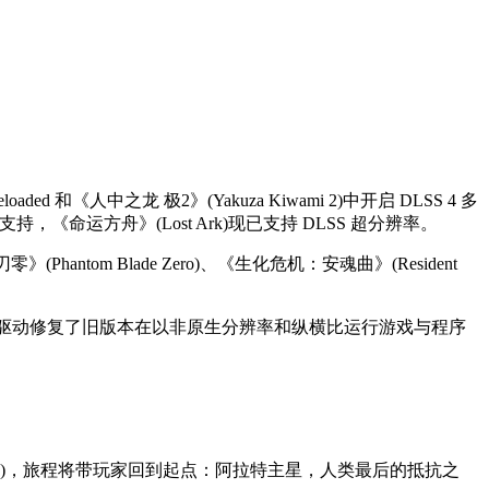
loaded 和《人中之龙 极2》(Yakuza Kiwami 2)中开启 DLSS 4 多
效果支持，《命运方舟》(Lost Ark)现已支持 DLSS 超分辨率。
hantom Blade Zero)、《生化危机：安魂曲》(Resident
佳体验。新驱动修复了旧版本在以非原生分辨率和纵横比运行游戏与程序
lony)，旅程将带玩家回到起点：阿拉特主星，人类最后的抵抗之