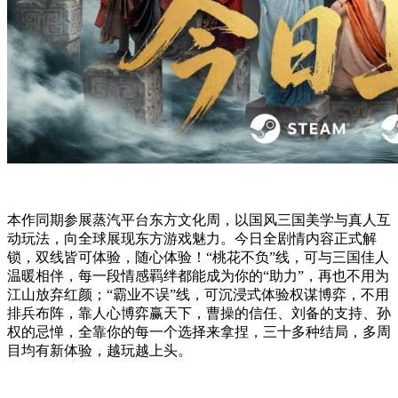
本作同期参展蒸汽平台东方文化周，以国风三国美学与真人互
动玩法，向全球展现东方游戏魅力。今日全剧情内容正式解
锁，双线皆可体验，随心体验！“桃花不负”线，可与三国佳人
温暖相伴，每一段情感羁绊都能成为你的“助力”，再也不用为
江山放弃红颜；“霸业不误”线，可沉浸式体验权谋博弈，不用
排兵布阵，靠人心博弈赢天下，曹操的信任、刘备的支持、孙
权的忌惮，全靠你的每一个选择来拿捏，三十多种结局，多周
目均有新体验，越玩越上头。