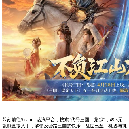
即刻前往Steam、蒸汽平台，搜索“代号三国：龙起”，49.3元
就能直接入手，解锁反套路三国的快乐！乱世已至，机遇与挑