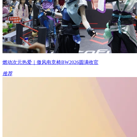
燃动次元热爱｜傲风电竞椅BW2026圆满收官
推荐