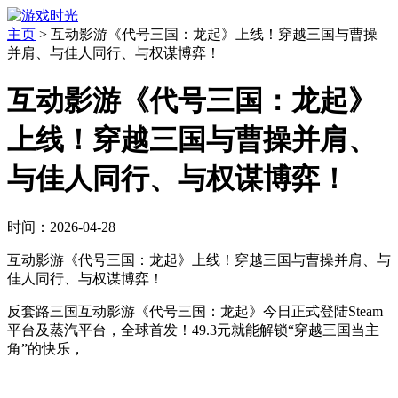
主页
>
互动影游《代号三国：龙起》上线！穿越三国与曹操
并肩、与佳人同行、与权谋博弈！
互动影游《代号三国：龙起》
上线！穿越三国与曹操并肩、
与佳人同行、与权谋博弈！
时间：2026-04-28
互动影游《代号三国：龙起》上线！穿越三国与曹操并肩、与
佳人同行、与权谋博弈！
反套路三国互动影游《代号三国：龙起》今日正式登陆Steam
平台及蒸汽平台，全球首发！49.3元就能解锁“穿越三国当主
角”的快乐，