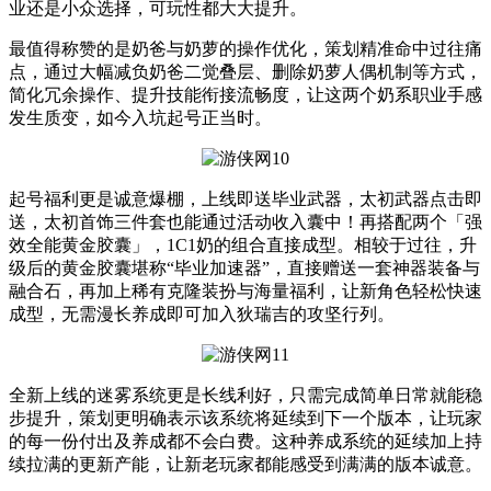
业还是小众选择，可玩性都大大提升。
最值得称赞的是奶爸与奶萝的操作优化，策划精准命中过往痛
点，通过大幅减负奶爸二觉叠层、删除奶萝人偶机制等方式，
简化冗余操作、提升技能衔接流畅度，让这两个奶系职业手感
发生质变，如今入坑起号正当时。
起号福利更是诚意爆棚，上线即送毕业武器，太初武器点击即
送，太初首饰三件套也能通过活动收入囊中！再搭配两个「强
效全能黄金胶囊」，1C1奶的组合直接成型。相较于过往，升
级后的黄金胶囊堪称“毕业加速器”，直接赠送一套神器装备与
融合石，再加上稀有克隆装扮与海量福利，让新角色轻松快速
成型，无需漫长养成即可加入狄瑞吉的攻坚行列。
全新上线的迷雾系统更是长线利好，只需完成简单日常就能稳
步提升，策划更明确表示该系统将延续到下一个版本，让玩家
的每一份付出及养成都不会白费。这种养成系统的延续加上持
续拉满的更新产能，让新老玩家都能感受到满满的版本诚意。