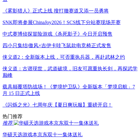
《雾影猎人》正式上线 搜打撤赛道又添一员勇将
SNK即将参展ChinaJoy2026！SCS线下分站赛现场开赛
中式赛博侦探冒险游戏《杀死影子》今日开启预售
四小只集结|傲风×吉伊卡哇飞鼠款电竞椅正式发售
侠义道2：全新版本上线，可否重执兵器，再赴武林之约
侠义道：古谱现世，武道破境，旧友可愿重执长剑，再探武学
巅峰
载具颠覆塔防战场！《梦境护卫队》全新版本「梦境启航」7
月 15 日正式上线
《闪烁之光》七周年庆【夏日爽玩服】重磅开启！
热门推荐
推荐
华硕天选游戏本京东双十一集体送礼