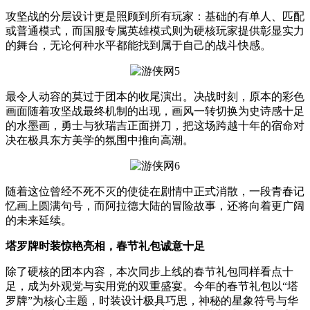
攻坚战的分层设计更是照顾到所有玩家：基础的有单人、匹配
或普通模式，而国服专属英雄模式则为硬核玩家提供彰显实力
的舞台，无论何种水平都能找到属于自己的战斗快感。
最令人动容的莫过于团本的收尾演出。决战时刻，原本的彩色
画面随着攻坚战最终机制的出现，画风一转切换为史诗感十足
的水墨画，勇士与狄瑞吉正面拼刀，把这场跨越十年的宿命对
决在极具东方美学的氛围中推向高潮。
随着这位曾经不死不灭的使徒在剧情中正式消散，一段青春记
忆画上圆满句号，而阿拉德大陆的冒险故事，还将向着更广阔
的未来延续。
塔罗牌时装惊艳亮相，春节礼包诚意十足
除了硬核的团本内容，本次同步上线的春节礼包同样看点十
足，成为外观党与实用党的双重盛宴。今年的春节礼包以“塔
罗牌”为核心主题，时装设计极具巧思，神秘的星象符号与华