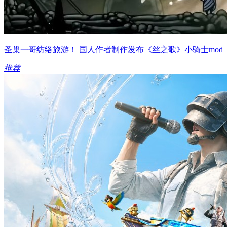
圣巢一哥纺络旅游！ 国人作者制作发布《丝之歌》小骑士mod
推荐