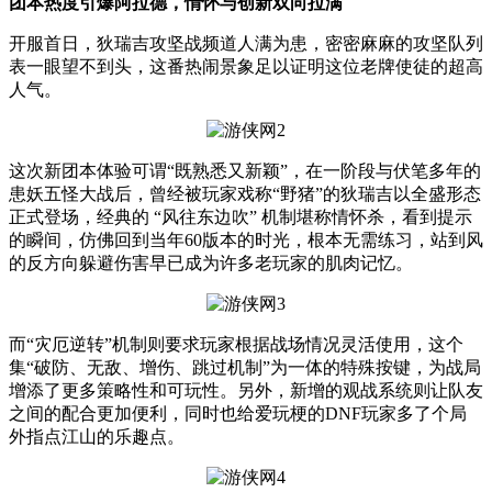
团本热度引爆阿拉德，情怀与创新双向拉满
开服首日，狄瑞吉攻坚战频道人满为患，密密麻麻的攻坚队列
表一眼望不到头，这番热闹景象足以证明这位老牌使徒的超高
人气。
这次新团本体验可谓“既熟悉又新颖”，在一阶段与伏笔多年的
患妖五怪大战后，曾经被玩家戏称“野猪”的狄瑞吉以全盛形态
正式登场，经典的 “风往东边吹” 机制堪称情怀杀，看到提示
的瞬间，仿佛回到当年60版本的时光，根本无需练习，站到风
的反方向躲避伤害早已成为许多老玩家的肌肉记忆。
而“灾厄逆转”机制则要求玩家根据战场情况灵活使用，这个
集“破防、无敌、增伤、跳过机制”为一体的特殊按键，为战局
增添了更多策略性和可玩性。另外，新增的观战系统则让队友
之间的配合更加便利，同时也给爱玩梗的DNF玩家多了个局
外指点江山的乐趣点。