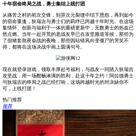
十年宿命终局之战，勇士集结上线打团
从痛苦之村的初次交锋，到异次元裂缝中结下恩怨，再到如今
的宿命重逢，狄瑞吉与勇士们的羁绊已跨越十年时光。在这场
集情怀、创新与福利于一体的重磅更新中，无数勇士的热血已
然点燃。当年一起开荒的老战友早已在攻坚频道等候，那些为
了假猪套熬夜奋战的夜晚，那些因站错风向变僵尸的哭笑不
得，都将在这场决战中画上圆满句号。
现在就登录游戏，领取丰厚起号福利，与战友一同踏入狄瑞吉
攻坚战，用一场酣畅淋漓的胜利，赴这十年之约！阿拉德勇士
与狄瑞吉的终局之战已经打响，这场跨越时光的对决缺你不
可，上线打团！
热门推荐
推荐