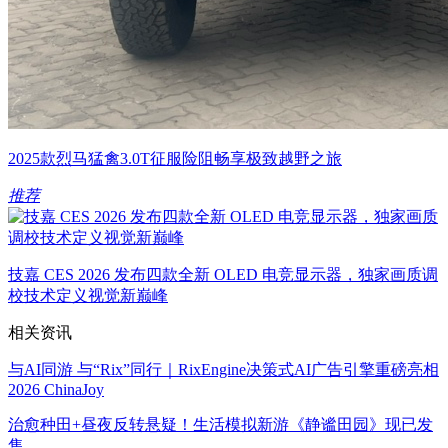
2025款烈马猛禽3.0T征服险阻畅享极致越野之旅
推荐
技嘉 CES 2026 发布四款全新 OLED 电竞显示器，独家画质调
校技术定义视觉新巅峰
相关资讯
与AI同游 与“Rix”同行｜RixEngine决策式AI广告引擎重磅亮相
2026 ChinaJoy
治愈种田+昼夜反转悬疑！生活模拟新游《静谧田园》现已发
售