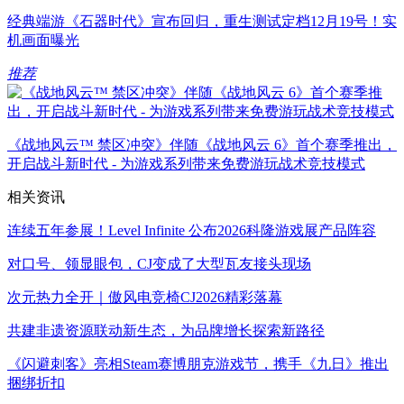
经典端游《石器时代》宣布回归，重生测试定档12月19号！实
机画面曝光
推荐
《战地风云™ 禁区冲突》伴随《战地风云 6》首个赛季推出，
开启战斗新时代 - 为游戏系列带来免费游玩战术竞技模式
相关资讯
连续五年参展！Level Infinite 公布2026科隆游戏展产品阵容
对口号、领显眼包，CJ变成了大型瓦友接头现场
次元热力全开｜傲风电竞椅CJ2026精彩落幕
共建非遗资源联动新生态，为品牌增长探索新路径
《闪避刺客》亮相Steam赛博朋克游戏节，携手《九日》推出
捆绑折扣