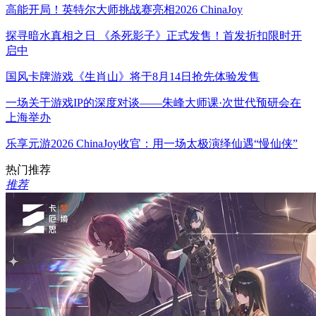
高能开局！英特尔大师挑战赛亮相2026 ChinaJoy
探寻暗水真相之日 《杀死影子》正式发售！首发折扣限时开
启中
国风卡牌游戏《生肖山》将于8月14日抢先体验发售
一场关于游戏IP的深度对谈——朱峰大师课·次世代预研会在
上海举办
乐享元游2026 ChinaJoy收官：用一场太极演绎仙遇“慢仙侠”
热门推荐
推荐