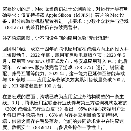
需要说明的是，Mac 版当前仍处于公测阶段，对运行环境有明
确要求：仅支持搭载 Apple Silicon（M 系列）芯片的 Mac 设
备，部分端游对机型配置有进一步要求；少数小众软件与游戏
（881275）的兼容性仍在持续完善中。
补齐跨端版图，让不同设备间的应用体验“无缝流淌”
回顾时间线，成立十四年的腾讯应用宝在跨端方向上的投入并
非短期动作。2022 年底，应用宝启动电脑版立项；2023 年 5
月，应用宝 Windows 版正式发布，将安卓应用引入 PC；此后
两年，Windows 版持续完善了游戏（881275）运行、键鼠适
配、账号互通等能力。2025 年，这一能力已延伸至智能车载
与 XR 领域 —— 应用宝车载解决方案累计搭载量突破 300 万
台，XR 端搭载量超 100 万台。
在更宏观的层面，跨端已成为应用宝业务结构调整的一条主
线。3 月，腾讯应用宝联合行业伙伴与第三方咨询机构发布的
《2026 跨端生态行业白皮书》提出，95% 的核心跨端用户近
乎每日产生跨端操作，66% 的内容类应用目前仅支持移动
端，供需之间存在明显落差。他们的共同诉求集中在响应速
度、数据安全（885942）与多设备操作一致性上。