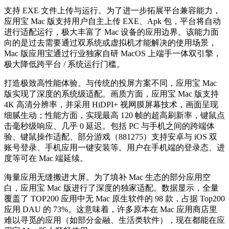
支持 EXE 文件上传与运行。为了进一步拓展平台兼容能力，
应用宝 Mac 版支持用户自主上传 EXE、Apk 包，平台将自动
进行适配运行，极大丰富了 Mac 设备的应用边界。该能力面
向的是过去需要通过双系统或虚拟机才能解决的使用场景，
Mac 版应用宝通过行业独家自研 MacOS 上端手一体双引擎，
极大降低跨平台 / 系统运行门槛。
打造极致高性能体验。与传统的投屏方案不同，应用宝 Mac
版实现了深度的系统级适配。画质方面，应用宝 Mac 版支持
4K 高清分辨率，并采用 HiDPI+ 视网膜屏幕技术，画面呈现
细腻生动；性能方面，实现最高 120 帧的超高刷新率，键鼠点
击毫秒级响应、几乎 0 延迟。包括 PC 与手机之间的跨端体
验、键鼠操作适配、部分游戏（881275）支持安卓与 iOS 双
账号登录、手机应用一键安装等。用户在手机端的登录态、进
度等可在 Mac 端延续。
海量应用无缝搬进大屏。为了填补 Mac 生态的部分应用空
白，应用宝 Mac 版进行了深度的独家适配。数据显示，全量
覆盖了 TOP200 应用中无 Mac 原生软件的 98 款，占据 Top200
应用 DAU 的 73%。这意味着，许多原本在 Mac 应用商店里
难以寻觅的应用（如部分金融、生活类软件），现在都能在应