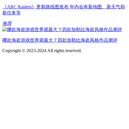
《ARC Raiders》更新路线图发布 年内会有新地图、新天气和
新任务等
推荐
哪款海盗游戏世界观最大？四款加勒比海盗风格作品测评
Copyright © 2023-2024 All rights reserved.