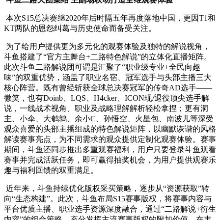
本次S15总决赛继2020年后时隔五年再度落地中国，更因T1和
KT两队的恩怨纠葛与历史使命而备受关注。
为了给用户提供更为多元化的观赛体验及独特的解说视角，
斗鱼搭建了“官方主舞台+二路特色解说”的立体化直播矩阵。
此次斗鱼二路解说团可谓是汇聚了“职业级专业+全民向趣
味”的双重优势，涵盖了职业名宿、冠军选手与头部主播三大
核心阵营。既有曾经斩获全球总决赛冠军的传奇AD选手——
微笑，也有Doinb、LQS、H4cker、ICON现/退役顶尖选手解
说，一线战术视角、职业及战略理解解析轻松拿捏；更有洞
主、小伞、大鹌鹑、余小C、孙悟空、火星包、南波儿等深受
观众喜爱的头部主播组成的特色解说矩阵，以幽默诙谐的风格
解读赛事亮点，为不同需求的观众提供定制化观赛体验。赛事
期间，斗鱼还同步推出多重观赛福利，用户只要登录斗鱼观看
赛事并完成活跃任务，即可赢得抽奖机会，为用户提供观赛乐
趣与福利回馈的双重满足。
近年来，斗鱼持续优化版权采买策略，逐步从“资源获取”转
向“生态构建”。此次，斗鱼布局S15赛事版权，将赛事内容与
平台优质主播、职业选手资源深度融合，通过“二路解说+衍生
内容”的组合策略，充分发挥主流赛事版权的附加价值，在丰