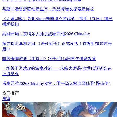
共建非遗资源联动新生态，为品牌增长探索新路径
《闪避刺客》亮相Steam赛博朋克游戏节，携手《九日》推出
捆绑折扣
高能开局！英特尔大师挑战赛亮相2026 ChinaJoy
探寻暗水真相之日 《杀死影子》正式发售！首发折扣限时开
启中
国风卡牌游戏《生肖山》将于8月14日抢先体验发售
一场关于游戏IP的深度对谈——朱峰大师课·次世代预研会在
上海举办
乐享元游2026 ChinaJoy收官：用一场太极演绎仙遇“慢仙侠”
热门推荐
推荐