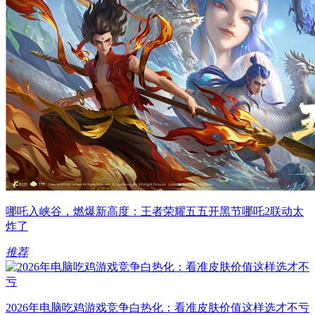
哪吒入峡谷，燃爆新高度：王者荣耀五五开黑节哪吒2联动太
炸了
推荐
2026年电脑吃鸡游戏竞争白热化：看准皮肤价值这样选才不亏