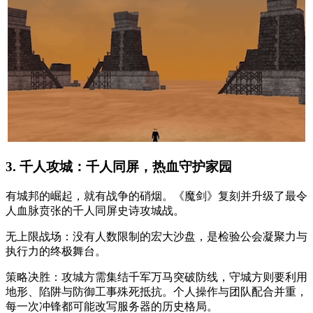
3. 千人攻城：千人同屏，热血守护家园
有城邦的崛起，就有战争的硝烟。《魔剑》复刻并升级了最令
人血脉贲张的千人同屏史诗攻城战。
无上限战场：没有人数限制的宏大沙盘，是检验公会凝聚力与
执行力的终极舞台。
策略决胜：攻城方需集结千军万马突破防线，守城方则要利用
地形、陷阱与防御工事殊死抵抗。个人操作与团队配合并重，
每一次冲锋都可能改写服务器的历史格局。