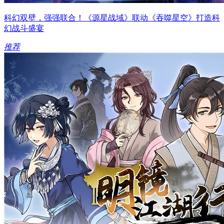
科幻双壁，强强联合！《源星战域》联动《吞噬星空》打造科
幻战斗盛宴
推荐