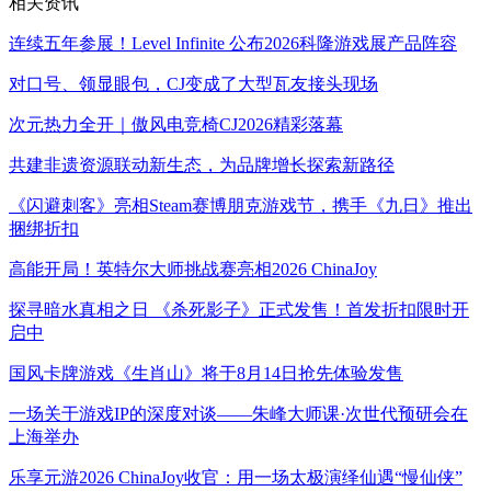
相关资讯
连续五年参展！Level Infinite 公布2026科隆游戏展产品阵容
对口号、领显眼包，CJ变成了大型瓦友接头现场
次元热力全开｜傲风电竞椅CJ2026精彩落幕
共建非遗资源联动新生态，为品牌增长探索新路径
《闪避刺客》亮相Steam赛博朋克游戏节，携手《九日》推出
捆绑折扣
高能开局！英特尔大师挑战赛亮相2026 ChinaJoy
探寻暗水真相之日 《杀死影子》正式发售！首发折扣限时开
启中
国风卡牌游戏《生肖山》将于8月14日抢先体验发售
一场关于游戏IP的深度对谈——朱峰大师课·次世代预研会在
上海举办
乐享元游2026 ChinaJoy收官：用一场太极演绎仙遇“慢仙侠”