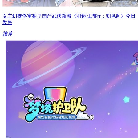
女主幻视佟掌柜？国产武侠新游《明镜江湖行：朔风起》今日
发售
推荐