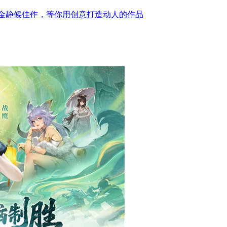
奖金静候佳作，等你用创意打造动人的作品