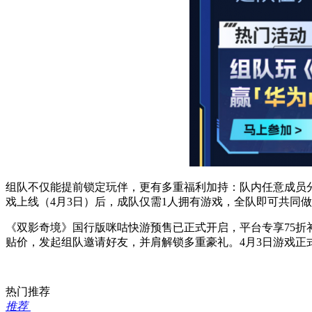
组队不仅能提前锁定玩伴，更有多重福利加持：队内任意成员
戏上线（4月3日）后，成队仅需1人拥有游戏，全队即可共同做
《双影奇境》国行版咪咕快游预售已正式开启，平台专享75折补贴
贴价，发起组队邀请好友，并肩解锁多重豪礼。4月3日游戏
热门推荐
推荐