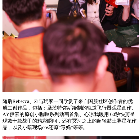
随后Rebecca、Zi与玩家一同欣赏了来自国服社区创作者的优
质二创作品，包括：圣装特弥斯绘制的轨道飞行器观星画作、
AY伊索的原创小咖喱系列动画首集、心凉我暖用 60秒快剪呈
现数十款战甲的精彩瞬间，还有冥河之上的超轻黏土异星花作
品，以及小暗现场cos还原“毒妈”等等。