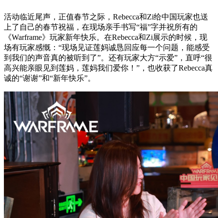
活动临近尾声，正值春节之际，Rebecca和Zi给中国玩家也送
上了自己的春节祝福，在现场亲手书写“福”字并祝所有的
《Warframe》玩家新年快乐。在Rebecca和Zi展示的时候，现
场有玩家感慨：“现场见证莲妈诚恳回应每一个问题，能感受
到我们的声音真的被听到了”。还有玩家大方“示爱”，直呼“很
高兴能亲眼见到莲妈，莲妈我们爱你！”，也收获了Rebecca真
诚的“谢谢”和“新年快乐”。