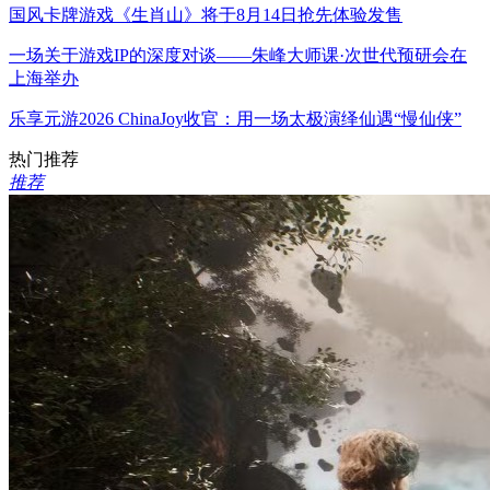
国风卡牌游戏《生肖山》将于8月14日抢先体验发售
一场关于游戏IP的深度对谈——朱峰大师课·次世代预研会在
上海举办
乐享元游2026 ChinaJoy收官：用一场太极演绎仙遇“慢仙侠”
热门推荐
推荐