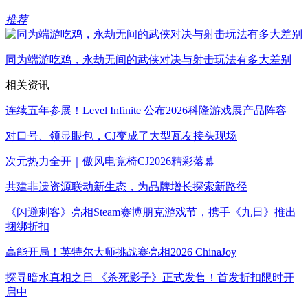
推荐
同为端游吃鸡，永劫无间的武侠对决与射击玩法有多大差别
相关资讯
连续五年参展！Level Infinite 公布2026科隆游戏展产品阵容
对口号、领显眼包，CJ变成了大型瓦友接头现场
次元热力全开｜傲风电竞椅CJ2026精彩落幕
共建非遗资源联动新生态，为品牌增长探索新路径
《闪避刺客》亮相Steam赛博朋克游戏节，携手《九日》推出
捆绑折扣
高能开局！英特尔大师挑战赛亮相2026 ChinaJoy
探寻暗水真相之日 《杀死影子》正式发售！首发折扣限时开
启中