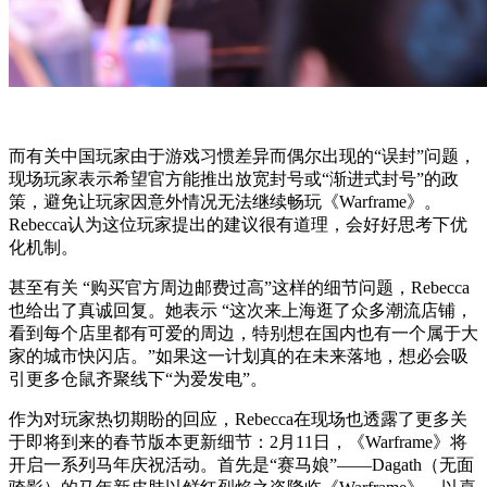
而有关中国玩家由于游戏习惯差异而偶尔出现的“误封”问题，
现场玩家表示希望官方能推出放宽封号或“渐进式封号”的政
策，避免让玩家因意外情况无法继续畅玩《Warframe》。
Rebecca认为这位玩家提出的建议很有道理，会好好思考下优
化机制。
甚至有关 “购买官方周边邮费过高”这样的细节问题，Rebecca
也给出了真诚回复。她表示 “这次来上海逛了众多潮流店铺，
看到每个店里都有可爱的周边，特别想在国内也有一个属于大
家的城市快闪店。”如果这一计划真的在未来落地，想必会吸
引更多仓鼠齐聚线下“为爱发电”。
作为对玩家热切期盼的回应，Rebecca在现场也透露了更多关
于即将到来的春节版本更新细节：2月11日，《Warframe》将
开启一系列马年庆祝活动。首先是“赛马娘”——Dagath（无面