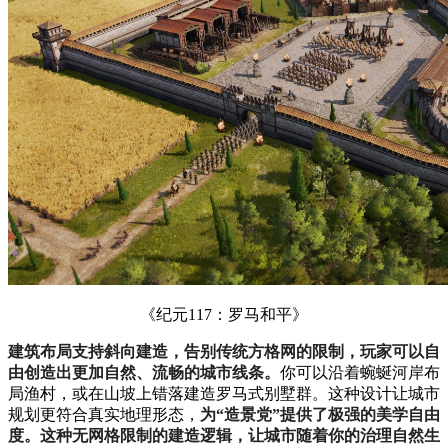
《纪元117：罗马和平》
建筑布局支持斜向建造，告别传统方格网的限制，玩家可以自
由创造出更加自然、流畅的城市线条。
你可以沿着蜿蜒河岸布
局渔村，或在山坡上错落建造罗马式别墅群。这种设计让城市
规划更符合真实地理形态，
为“造景党”提供了极强的美学自由
度。这种无网格限制的建造逻辑，让城市随着你的治理自然生