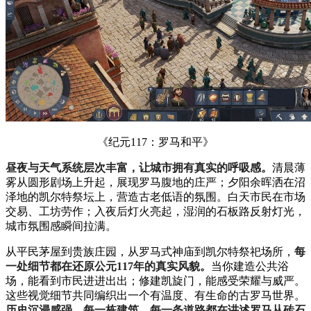
《纪元117：罗马和平》
昼夜与天气系统层次丰富，让城市拥有真实的呼吸感。
清晨薄
雾从圆形剧场上升起，展现罗马腹地的庄严；夕阳余晖洒在沼
泽地的凯尔特祭坛上，营造古老低语的氛围。白天市民在市场
交易、工坊劳作；入夜后灯火亮起，湿润的石板路反射灯光，
城市氛围感瞬间拉满。
从平民茅屋到贵族庄园，从罗马式神庙到凯尔特祭祀场所，
每
一处细节都在还原公元117年的真实风貌。
当你建造公共浴
场，能看到市民进进出出；修建凯旋门，能感受荣耀与威严。
这些视觉细节共同编织出一个有温度、有生命的古罗马世界。
历史沉浸感强，每一栋建筑、每一条道路都在讲述罗马从砖石