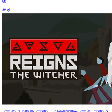
晓！
推荐
《王权》系列联动《巫师》！划卡叙事新作《王权：巫师》2