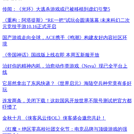
传闻：《光环》大逃杀游戏或已被移植到虚幻引擎5
《重构：阿塔提斯》“RE一把”试玩会圆满落幕 |未来科幻二次
元竞技手游10.16正式开启
国产游戏走向全球，ACE携手《鸣潮》构建友好内容社区环
境
《帝国神话》国战版上线在即 本周五新服开放
治好你的精神内耗，治愈动作类游戏《Neva》现已全平台上
线
它居然拿出了东风快递？《世界启元》海陆空兵种究竟有多好
玩
连发两条，关闭下载！这款国风开放世界不限号测试把官方都
吓懵了
金秋十月 《侠客风云传OL》侠客盛会邀您共赴！
《红魔 × 绝区零高校社团文化节：电竞品牌与顶级游戏的强