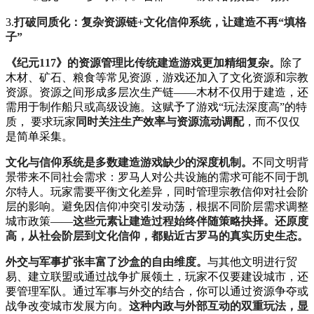
3.
打破同质化：复杂资源链+文化信仰系统，让建造不再“填格
子”
《纪元117》的资源管理比传统建造游戏更加精细复杂。
除了
木材、矿石、粮食等常见资源，游戏还加入了文化资源和宗教
资源。资源之间形成多层次生产链——木材不仅用于建造，还
需用于制作船只或高级设施。这赋予了游戏“玩法深度高”的特
质， 要求玩家
同时关注生产效率与资源流动调配
，而不仅仅
是简单采集。
文化与信仰系统是多数建造游戏缺少的深度机制。
不同文明背
景带来不同社会需求：罗马人对公共设施的需求可能不同于凯
尔特人。玩家需要平衡文化差异，同时管理宗教信仰对社会阶
层的影响。避免因信仰冲突引发动荡，根据不同阶层需求调整
城市政策——
这些元素让建造过程始终伴随策略抉择。还原度
高，从社会阶层到文化信仰，都贴近古罗马的真实历史生态。
外交与军事扩张丰富了沙盒的自由维度。
与其他文明进行贸
易、建立联盟或通过战争扩展领土，玩家不仅要建设城市，还
要管理军队。通过军事与外交的结合，你可以通过资源争夺或
战争改变城市发展方向。
这种内政与外部互动的双重玩法，显