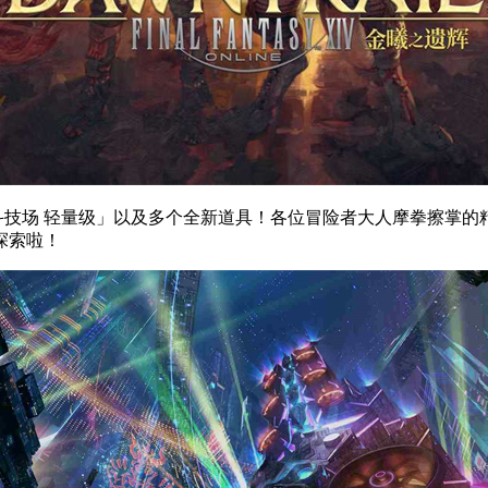
天斗技场 轻量级」以及多个全新道具！各位冒险者大人摩拳擦掌
探索啦！