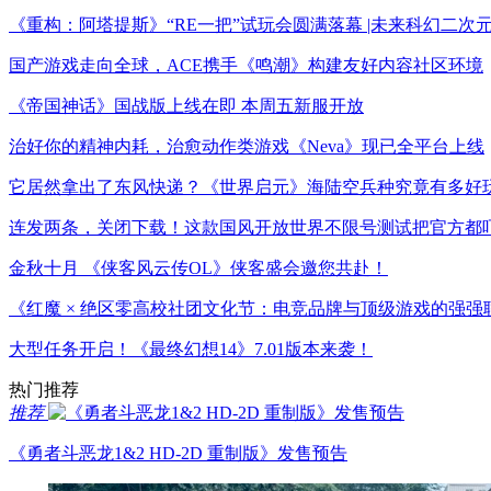
《重构：阿塔提斯》“RE一把”试玩会圆满落幕 |未来科幻二次元
国产游戏走向全球，ACE携手《鸣潮》构建友好内容社区环境
《帝国神话》国战版上线在即 本周五新服开放
治好你的精神内耗，治愈动作类游戏《Neva》现已全平台上线
它居然拿出了东风快递？《世界启元》海陆空兵种究竟有多好
连发两条，关闭下载！这款国风开放世界不限号测试把官方都
金秋十月 《侠客风云传OL》侠客盛会邀您共赴！
《红魔 × 绝区零高校社团文化节：电竞品牌与顶级游戏的强强
大型任务开启！《最终幻想14》7.01版本来袭！
热门推荐
推荐
《勇者斗恶龙1&2 HD-2D 重制版》发售预告