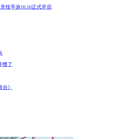
竞技手游10.16正式开启
玩
吓懵了
联合》