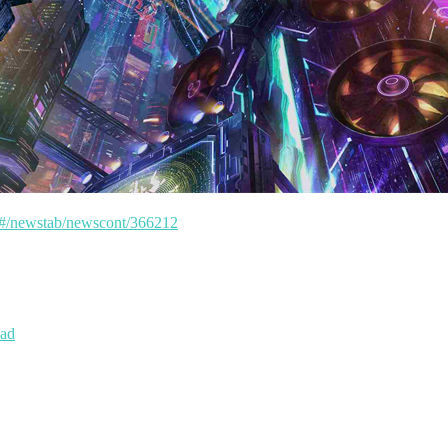
ml#/newstab/newscont/366212
oad