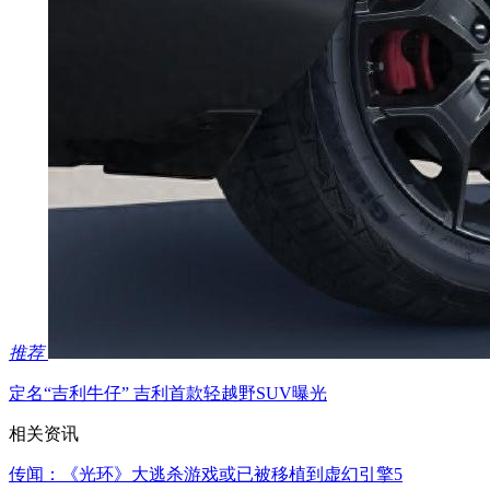
推荐
定名“吉利牛仔” 吉利首款轻越野SUV曝光
相关资讯
传闻：《光环》大逃杀游戏或已被移植到虚幻引擎5