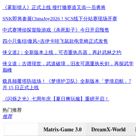
《雾影猎人》正式上线 搜打撤赛道又添一员勇将
SNK即将参展ChinaJoy2026！SCS线下分站赛现场开赛
中式赛博侦探冒险游戏《杀死影子》今日开启预售
四小只集结|傲风×吉伊卡哇飞鼠款电竞椅正式发售
侠义道2：全新版本上线，可否重执兵器，再赴武林之约
侠义道：古谱现世，武道破境，旧友可愿重执长剑，再探武学
巅峰
载具颠覆塔防战场！《梦境护卫队》全新版本「梦境启航」7
月 15 日正式上线
《闪烁之光》七周年庆【夏日爽玩服】重磅开启！
热门推荐
推荐