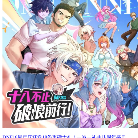
DNF18周年庆狂送18份重磅大礼！一岁一礼共赴周年盛典