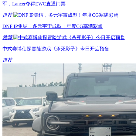
军，Lancer夺得EWC直通门票
推荐
DNF IP集结，多元宇宙成型！年度CG塞满彩蛋
推荐
中式赛博侦探冒险游戏《杀死影子》今日开启预售
推荐