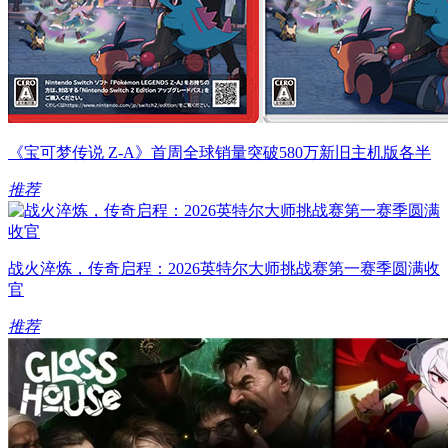
《宝可梦传说 Z-A》首周全球销量突破580万新旧主机版各半
推荐
战火淬炼，传奇启程：2026英特尔大师挑战赛第一赛季圆满收
官
推荐