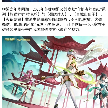
联盟嘉年华同期，2025年英雄联盟公益皮肤“守护者的奉献”系
列【熊猫娃娃 拉克丝】与【蜀绣佳人】，【青城山仙子】，
【火锅姑娘】非遗主题臻彩将降临峡谷，分别以熊猫、火锅、
蜀绣、青城山等“蜀”元素为灵感设计，让全球每一位玩家在英
雄联盟里感受来自我国非物质文化遗产的魅力。