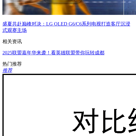
盛夏共赴巅峰对决：LG OLED G6/C6系列电视打造客厅沉浸
式观赛主场
相关资讯
2025联盟嘉年华来袭！看英雄联盟带你玩转成都
热门推荐
推荐