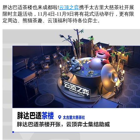
胖达巴适茶楼也来成都啦!
云顶之弈
携手太古里大慈茶社开展
限时主题活动，11月4日-11月9日将有花式活动举行，更有限
定周边、熊猫茶趣、云顶福利等待各位弈士。