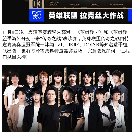
11月8日晚，表演赛赛程迎来高潮，《英雄联盟》和《英雄联
盟手游》分别带来“传奇之战”表演赛，英雄联盟传奇之战由特
邀嘉宾奥运冠军陈一冰与UZI、JIEJIE、DOINB等知名选手组
队出战，更有陈泽等跨界特邀嘉宾登场，究竟战况如何，让我
们拭目以待!