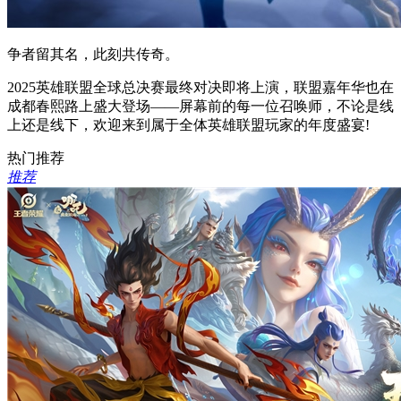
争者留其名，此刻共传奇。
2025英雄联盟全球总决赛最终对决即将上演，联盟嘉年华也在
成都春熙路上盛大登场——屏幕前的每一位召唤师，不论是线
上还是线下，欢迎来到属于全体英雄联盟玩家的年度盛宴!
热门推荐
推荐