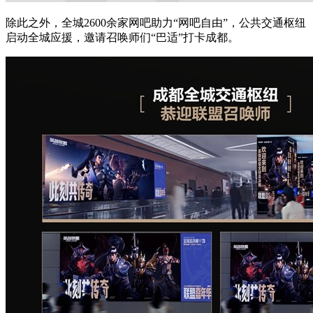
除此之外，全城2600余家网吧助力“网吧自由”，公共交通枢纽
启动全城应援，邀请召唤师们“巴适”打卡成都。