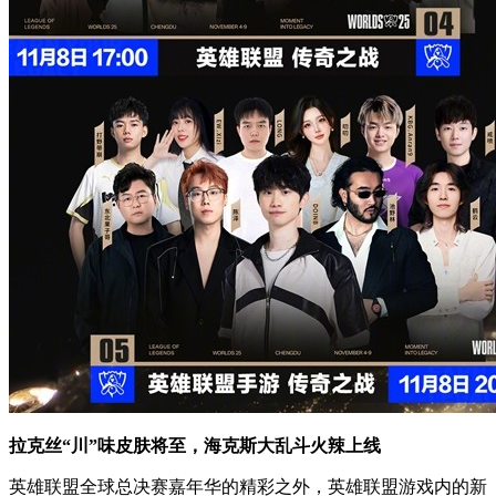
拉克丝“川”味皮肤将至，海克斯大乱斗火辣上线
英雄联盟全球总决赛嘉年华的精彩之外，英雄联盟游戏内的新