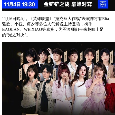
11月6日晚间，《英雄联盟》“拉克丝大作战”表演赛将有Rita、
骆歆、小钰、瞳夕等多位人气解说主持登场，携手
BAOLAN、WEIXIAO等嘉宾，为召唤师们带来趣味十足
的“光之对决”。