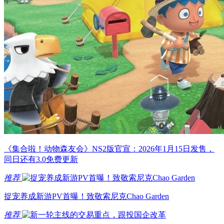
《集合啦！动物森友会》NS2版官宣：2026年1月15日发售，
同日还有3.0免费更新
推荐
捉宠养成新游PV首曝！致敬索尼克Chao Garden
推荐