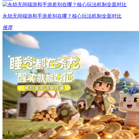
永劫无间端游和手游差别在哪？核心玩法机制全面对比
推荐