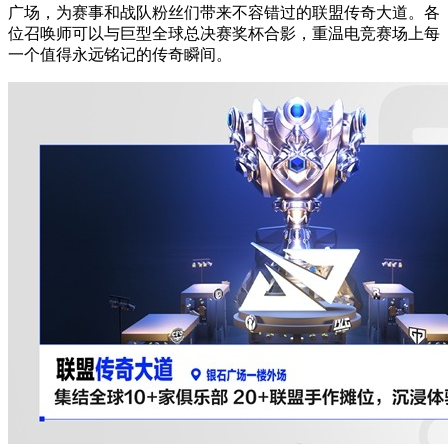
广场，为赛事和战队粉丝们带来不容错过的联盟传奇大道。各
位召唤师可以与巨型全球总决赛奖杯合影，重温电竞赛场上每
一个值得永远铭记的传奇瞬间。