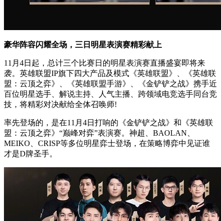
豪华阵容闪耀全场，三日明星表演赛精彩献上
11月4日起，总计三个比赛日的明星表演赛直播盛宴即将来
袭。英雄联盟IP旗下四大产品及模式《英雄联盟》、《英雄联
盟：云顶之弈》、《英雄联盟手游》、《金铲铲之战》携手近
百位明星选手、解说主持、人气主播、跨领域电竞选手同台竞
技，将精彩对决献给全体召唤师!
率先登场的，是在11月4日打响的《金铲铲之战》和《英雄联
盟：云顶之弈》“巅峰对弈”表演赛。神超、BAOLAN、
MEIKO、CRISP等多位明星弈士登场，在策略博弈中见证谁
才是D牌圣手。