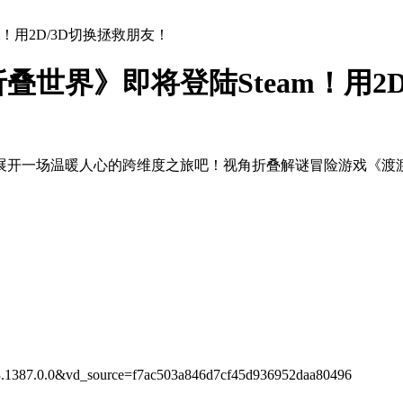
！用2D/3D切换拯救朋友！
世界》即将登陆Steam！用2D
展开一场温暖人心的跨维度之旅吧！视角折叠解谜冒险游戏《渡
3.1387.0.0&vd_source=f7ac503a846d7cf45d936952daa80496