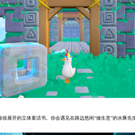
徐徐展开的立体童话书。你会遇见在路边悠闲“做生意”的水豚先