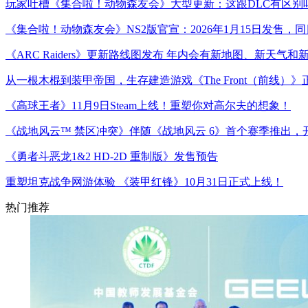
玩家吐槽《集合啦！动物森友会》大型更新：这跟DLC有区别
《集合啦！动物森友会》NS2版官宣：2026年1月15日发售，同
《ARC Raiders》更新路线图发布 年内会有新地图、新天气和
从一根木棍到装甲帝国，生存建造游戏《The Front（前线）
《高球王者》11月9日Steam上线！重塑你对高尔夫的想象！
《战地风云™ 禁区冲突》伴随《战地风云 6》首个赛季推出，
《勇者斗恶龙1&2 HD-2D 重制版》发售预告
重塑坦克战争网游体验 《装甲红锋》10月31日正式上线！
热门推荐