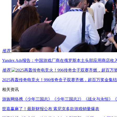
推荐
Yandex Ads报告：中国游戏厂商在俄罗斯本土头部应用商店收入同
推荐
2025再轰传奇电竞火！996传奇盒子双赛齐燃，超百万奖金集
相关资讯
游族网络携《少年三国志》《少年三国志2》《战火与永恒》《绯
世嘉赢麻了！最新财报公布 索尼克多款游戏销量爆表