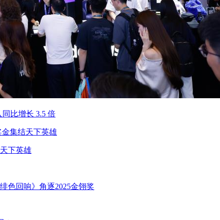
比增长 3.5 倍
结天下英雄
色回响》角逐2025金翎奖