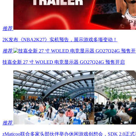
推荐
2K发布《NBA2K27》实机预告，展示游戏多项变动！
推荐
技嘉全新 27 寸 WOLED 电竞显示器 GO27Q24G 预售开启
推荐
zMaticoo联合多家头部伙伴举办休闲游戏创想会，SDK 2.0正