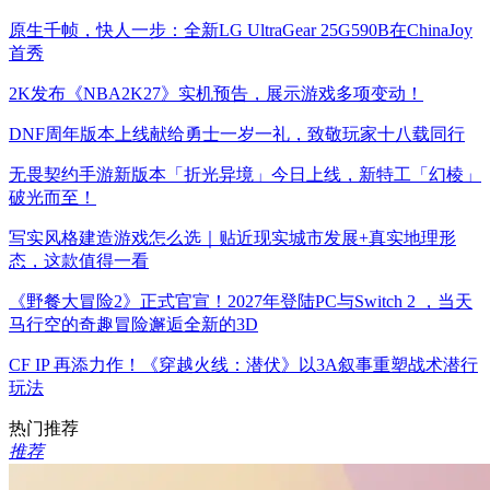
原生千帧，快人一步：全新LG UltraGear 25G590B在ChinaJoy
首秀
2K发布《NBA2K27》实机预告，展示游戏多项变动！
DNF周年版本上线献给勇士一岁一礼，致敬玩家十八载同行
无畏契约手游新版本「折光异境」今日上线，新特工「幻棱」
破光而至！
写实风格建造游戏怎么选｜贴近现实城市发展+真实地理形
态，这款值得一看
《野餐大冒险2》正式官宣！2027年登陆PC与Switch 2 ，当天
马行空的奇趣冒险邂逅全新的3D
CF IP 再添力作！《穿越火线：潜伏》以3A叙事重塑战术潜行
玩法
热门推荐
推荐