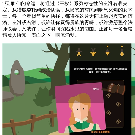
“巫师”们的命运，将通过《王权》系列标志性的左滑右滑决
定。从猎魔委托到政治阴谋，从愤怒的村民到脾气火爆的女术
士，每一个看似简单的抉择，都将在这片大陆上激起真实的涟
漪。左滑或右滑，或许让你赢得贵族的青睐，或许激怒整个法
师议会，又或许，让你瞬间深陷水鬼的包围。正如每一名合格
猎魔人所知：表面之下，暗流涌动。