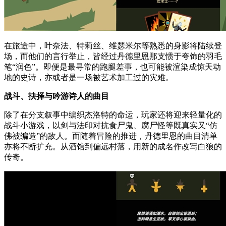
在旅途中，叶奈法、特莉丝、维瑟米尔等熟悉的身影将陆续登
场，而他们的言行举止，皆经过丹德里恩那支惯于夸饰的羽毛
笔“润色”。即便是最寻常的跑腿差事，也可能被渲染成惊天动
地的史诗，亦或者是一场被艺术加工过的灾难。
战斗、抉择与吟游诗人的曲目
除了在分支叙事中编织杰洛特的命运，玩家还将迎来轻量化的
战斗小游戏，以剑与法印对抗食尸鬼、腐尸怪等既真实又“仿
佛被编造”的敌人。而随着冒险的推进，丹德里恩的曲目清单
亦将不断扩充。从酒馆到偏远村落，用新的成名作改写白狼的
传奇。