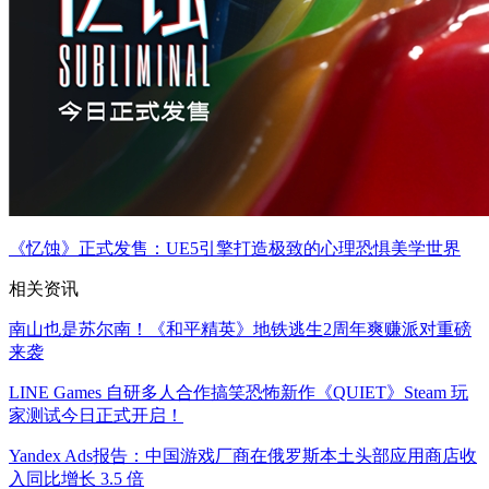
《忆蚀》正式发售：UE5引擎打造极致的心理恐惧美学世界
相关资讯
南山也是苏尔南！《和平精英》地铁逃生2周年爽赚派对重磅
来袭
LINE Games 自研多人合作搞笑恐怖新作《QUIET》Steam 玩
家测试今日正式开启！
Yandex Ads报告：中国游戏厂商在俄罗斯本土头部应用商店收
入同比增长 3.5 倍