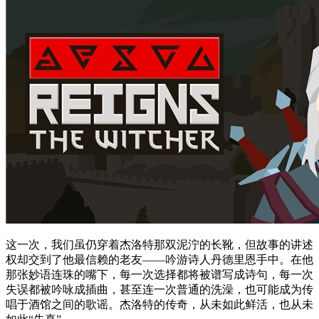
这一次，我们虽仍穿着杰洛特那双泥泞的长靴，但故事的讲述
权却交到了他最信赖的老友——吟游诗人丹德里恩手中。在他
那张妙语连珠的嘴下，每一次选择都将被谱写成诗句，每一次
失误都被吟咏成插曲，甚至连一次普通的洗澡，也可能成为传
唱于酒馆之间的歌谣。杰洛特的传奇，从未如此鲜活，也从未