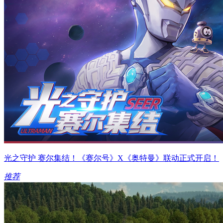
光之守护 赛尔集结！《赛尔号》X《奥特曼》联动正式开启！
推荐