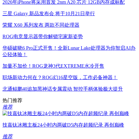
2026年iPhone将采用首发 2nm A20 芯片 12GB内存成标配
三星 Galaxy 新品发布会 将于10月21日举行
荣耀 X60 系列发布 两款不同处理器
ROG电竞显示器带你解锁宅家新姿势
华硕破晓6 Pro正式开售！全新Lunar Lake处理器为你智启AI办
公轻体验！
加量不加价！ROG龙神3代EXTREME水冷开售
职场新动力何在？ROG幻16星空版，工作必备神器！
北通鲲鹏40追加黑神话专属震动 智控手柄体验极大提升
热门推荐
推荐
技嘉钛冰雕主板24小时内两破D5内存超频纪录 再创巅峰
推荐