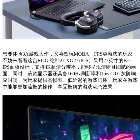
想要体验3A游戏大作，又喜欢玩MOBA、FPS类游戏的玩家，
不妨来看看这台ROG 绝神27 XG27UCS。采用27英寸的Fast
IPS面板设计，支持4K超清分辨率，能够呈现清晰且细腻的画
面。同时，该款显示器还具备160Hz刷新率和1ms GTG灰阶响
应时间，为玩家提供高帧率、低延迟的游戏画质，玩家在游戏
中能够更加流畅的操作，享受畅爽的游戏动态效果。