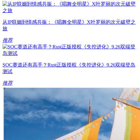
从IP联姻到情感共振：《唱舞全明星》X叶罗丽的次元破壁之
旅
推荐
SOC赛道还有高手？Rust正版授权《失控进化》9.26双端登岛
测试
推荐