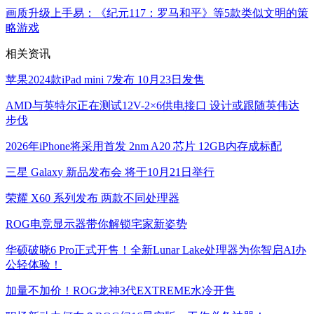
画质升级上手易：《纪元117：罗马和平》等5款类似文明的策
略游戏
相关资讯
苹果2024款iPad mini 7发布 10月23日发售
AMD与英特尔正在测试12V-2×6供电接口 设计或跟随英伟达
步伐
2026年iPhone将采用首发 2nm A20 芯片 12GB内存成标配
三星 Galaxy 新品发布会 将于10月21日举行
荣耀 X60 系列发布 两款不同处理器
ROG电竞显示器带你解锁宅家新姿势
华硕破晓6 Pro正式开售！全新Lunar Lake处理器为你智启AI办
公轻体验！
加量不加价！ROG龙神3代EXTREME水冷开售