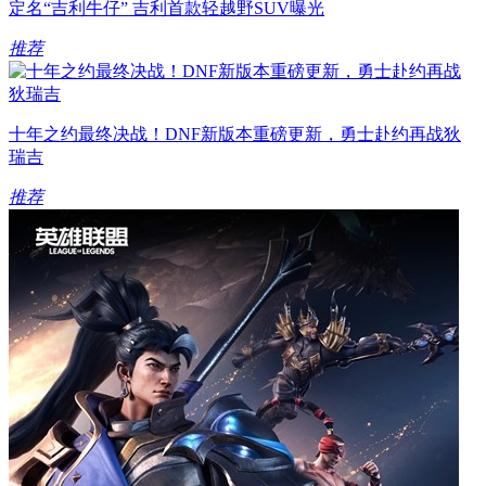
定名“吉利牛仔” 吉利首款轻越野SUV曝光
推荐
十年之约最终决战！DNF新版本重磅更新，勇士赴约再战狄
瑞吉
推荐