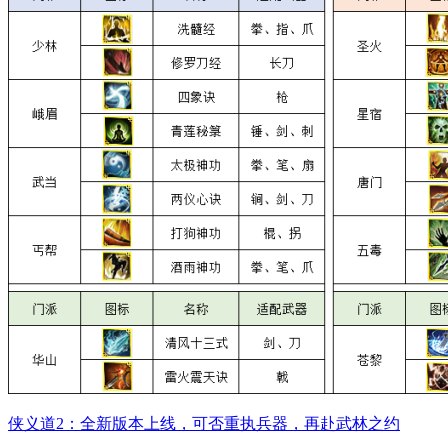
侠义道2：全新版本上线，可否重执兵器，再赴武林之约