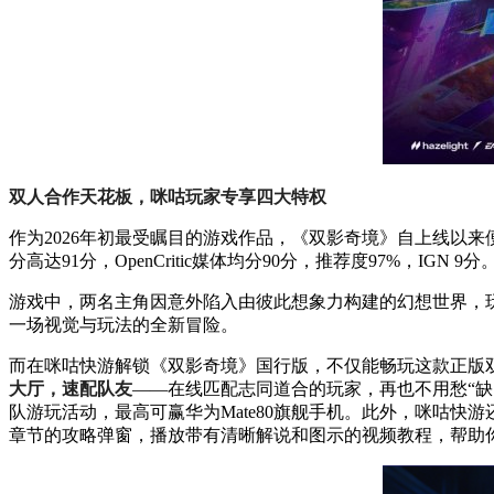
双人合作天花板，咪咕玩家专享四大特权
作为2026年初最受瞩目的游戏作品，《双影奇境》自上线以来便
分高达91分，OpenCritic媒体均分90分，推荐度97%，I
游戏中，两名主角因意外陷入由彼此想象力构建的幻想世界，
一场视觉与玩法的全新冒险。
而在咪咕快游解锁《双影奇境》国行版，不仅能畅玩这款正版
大厅，速配队友
——在线匹配志同道合的玩家，再也不用愁“缺
队游玩活动，最高可赢华为Mate80旗舰手机。此外，咪咕快游
章节的攻略弹窗，播放带有清晰解说和图示的视频教程，帮助