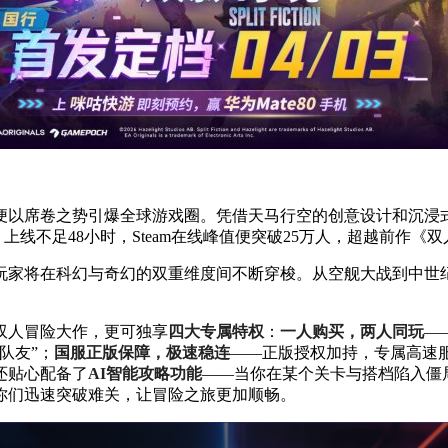
以席卷之势引爆全球游戏圈。凭借天马行空的创意设计和沉浸式的合
GN 9分。上线不足48小时，Steam在线峰值便突破25万人，超越前
玩家将在科幻与奇幻的双重维度间不断穿梭。从空舰大战到中世
双人冒险大作，更可独享
四大专属特权
：
一人购买，两人同玩
—
队友”；
国服正版保障，极速稳连
——正版授权加持，专属高速
还贴心配备了
AI智能攻略功能
——当你在某个关卡与搭档陷入僵
你们迅速突破难关，让冒险之旅更加顺畅。