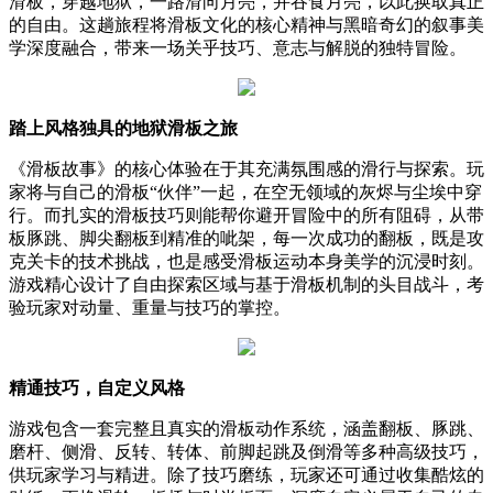
滑板，穿越地狱，一路滑向月亮，并吞食月亮，以此换取真正
的自由。这趟旅程将滑板文化的核心精神与黑暗奇幻的叙事美
学深度融合，带来一场关乎技巧、意志与解脱的独特冒险。
踏上风格独具的地狱滑板之旅
《滑板故事》的核心体验在于其充满氛围感的滑行与探索。玩
家将与自己的滑板“伙伴”一起，在空无领域的灰烬与尘埃中穿
行。而扎实的滑板技巧则能帮你避开冒险中的所有阻碍，从带
板豚跳、脚尖翻板到精准的呲架，每一次成功的翻板，既是攻
克关卡的技术挑战，也是感受滑板运动本身美学的沉浸时刻。
游戏精心设计了自由探索区域与基于滑板机制的头目战斗，考
验玩家对动量、重量与技巧的掌控。
精通技巧，自定义风格
游戏包含一套完整且真实的滑板动作系统，涵盖翻板、豚跳、
磨杆、侧滑、反转、转体、前脚起跳及倒滑等多种高级技巧，
供玩家学习与精进。除了技巧磨练，玩家还可通过收集酷炫的