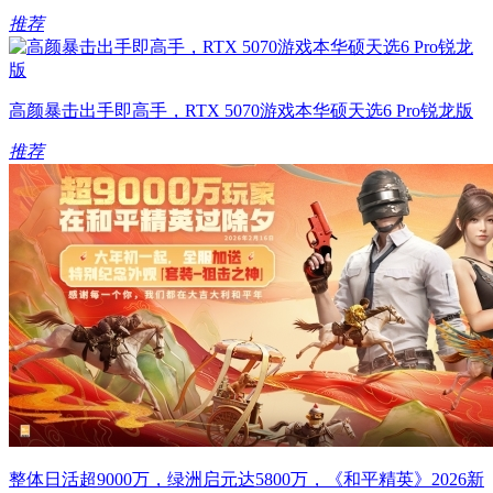
推荐
高颜暴击出手即高手，RTX 5070游戏本华硕天选6 Pro锐龙版
推荐
整体日活超9000万，绿洲启元达5800万，《和平精英》2026新