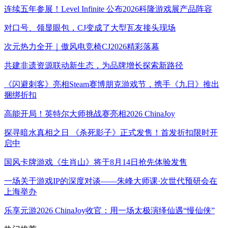
连续五年参展！Level Infinite 公布2026科隆游戏展产品阵容
对口号、领显眼包，CJ变成了大型瓦友接头现场
次元热力全开｜傲风电竞椅CJ2026精彩落幕
共建非遗资源联动新生态，为品牌增长探索新路径
《闪避刺客》亮相Steam赛博朋克游戏节，携手《九日》推出
捆绑折扣
高能开局！英特尔大师挑战赛亮相2026 ChinaJoy
探寻暗水真相之日 《杀死影子》正式发售！首发折扣限时开
启中
国风卡牌游戏《生肖山》将于8月14日抢先体验发售
一场关于游戏IP的深度对谈——朱峰大师课·次世代预研会在
上海举办
乐享元游2026 ChinaJoy收官：用一场太极演绎仙遇“慢仙侠”