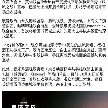
在发布会上，英雄联盟IP全球首部沉浸式互动体验音乐秀《双
城之战》宣布，已登陆上海开启长期驻演，并将于暑期迎来百
场狂欢盛典。
该音乐秀由拳头游戏监修，腾讯视频、腾讯游戏、上海文广演
艺集团、哇唧唧哇联合出品，全球顶级沉浸式团队Punchdrunk
联合创制，首次将动画《双城之战》的宏大世界以实景互动形
式呈现。
120分钟体验中，观众可自由穿行于1:1复刻的皮城街道、福根
酒吧与微光工厂。没有固定座位，自主选择跟随金克丝、蔚等
角色，沉浸式参与多线叙事，零距离感受名场面的震撼与真实
互动。
此外，音乐秀还现场真唱30余首动画原声与英雄联盟主题曲，
包括《孤勇者》《Enemy》等热门单曲。目前，8月31日前场
次已全面开放，百场狂欢即将来袭。观众可通过大麦、猫眼、
英雄联盟周边商城等平台购票，亲临上海，走进双城。