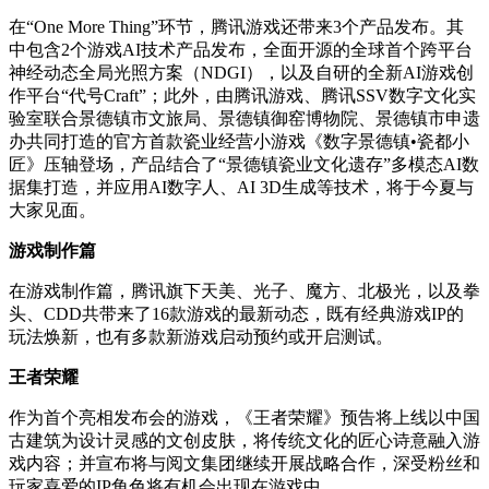
在“One More Thing”环节，腾讯游戏还带来3个产品发布。其
中包含2个游戏AI技术产品发布，全面开源的全球首个跨平台
神经动态全局光照方案（NDGI），以及自研的全新AI游戏创
作平台“代号Craft”；此外，由腾讯游戏、腾讯SSV数字文化实
验室联合景德镇市文旅局、景德镇御窑博物院、景德镇市申遗
办共同打造的官方首款瓷业经营小游戏《数字景德镇•瓷都小
匠》压轴登场，产品结合了“景德镇瓷业文化遗存”多模态AI数
据集打造，并应用AI数字人、AI 3D生成等技术，将于今夏与
大家见面。
游戏制作篇
在游戏制作篇，腾讯旗下天美、光子、魔方、北极光，以及拳
头、CDD共带来了16款游戏的最新动态，既有经典游戏IP的
玩法焕新，也有多款新游戏启动预约或开启测试。
王者荣耀
作为首个亮相发布会的游戏，《王者荣耀》预告将上线以中国
古建筑为设计灵感的文创皮肤，将传统文化的匠心诗意融入游
戏内容；并宣布将与阅文集团继续开展战略合作，深受粉丝和
玩家喜爱的IP角色将有机会出现在游戏中。