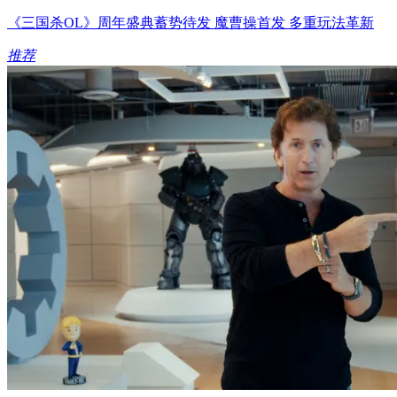
《三国杀OL》周年盛典蓄势待发 魔曹操首发 多重玩法革新
推荐