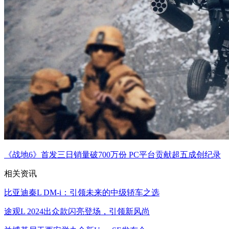
《战地6》首发三日销量破700万份 PC平台贡献超五成创纪录
相关资讯
比亚迪秦L DM-i：引领未来的中级轿车之选
途观L 2024出众款闪亮登场，引领新风尚