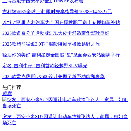
兰博基尼于西安举办全新Urus SE发布会
吉利银河E5全球上市 限时先享指导价10.98~14.58万元
以“礼”惠师 吉利汽车为全国在职教职工送上专属购车补贴
2025款道奇公羊运动版5.7L大皮卡舒适豪华驾驶良好
2025款烈马猛禽3.0T征服险阻畅享极致越野之旅
轻启你的美好 吉利星愿全国追“星”见面会西安站圆满举行
定名“吉利牛仔” 吉利首款轻越野SUV曝光
2025款雷克萨斯LX600设计兼顾了越野功能和奢华
热门推荐
推荐
突发，西安小米SU7因避让电动车致撞飞路人，家属：姐姐当
场死亡