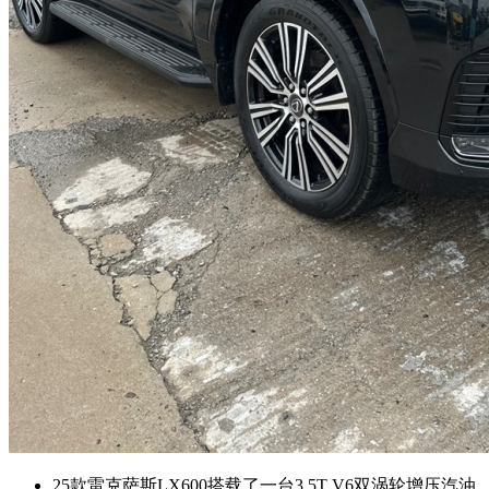
25款雷克萨斯LX600搭载了一台3.5T V6双涡轮增压汽油