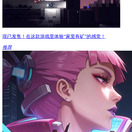
现已发售！在这款游戏里体验“家里有矿”的感觉！
推荐