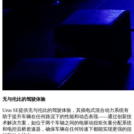
无与伦比的驾驶体验
Urus SE提供无与伦比的驾驶体验，其插电式混合动力系统有
助于提升车辆在任何路况下的性能和动态表现——通过创新技
术解决方案，如位于两个车轴之间的电驱动扭矩矢量分配系统
和电控后桥差速器，确保车辆在任何转速下都能实现更强的扭