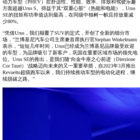
动力车型（PHEV）在舒适性、性能、效率、排放和驾驶乐趣
方面超越Urus S。得益于其“双重心脏”（热能和电能），Urus
SE的扭矩和功率值达到最高，在同级中独树一帜且排放量减
少80%。
“凭借Urus，我们颠覆了SUV的定式，开创了全新的细分市
场，”兰博基尼汽车公司主席兼首席执行官Stephan Winkelmann
表示，“短短几年时间，Urus已经成为兰博基尼品牌最受欢迎
的车型，为品牌吸引了新客户，巩固在重要区域市场的领先地
位。Urus SE的推出，是我们随‘向金牛座之心前进（Direzione
Cor Tauri）’战略迈向未来的又一重要举措，自2023年3月推出
Revuelto超级跑车以来，我们持续推动车型的电动化进程，继
续脱碳之路。”