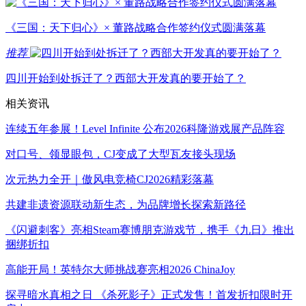
《三国：天下归心》× 董路战略合作签约仪式圆满落幕
推荐
四川开始到处拆迁了？西部大开发真的要开始了？
相关资讯
连续五年参展！Level Infinite 公布2026科隆游戏展产品阵容
对口号、领显眼包，CJ变成了大型瓦友接头现场
次元热力全开｜傲风电竞椅CJ2026精彩落幕
共建非遗资源联动新生态，为品牌增长探索新路径
《闪避刺客》亮相Steam赛博朋克游戏节，携手《九日》推出
捆绑折扣
高能开局！英特尔大师挑战赛亮相2026 ChinaJoy
探寻暗水真相之日 《杀死影子》正式发售！首发折扣限时开