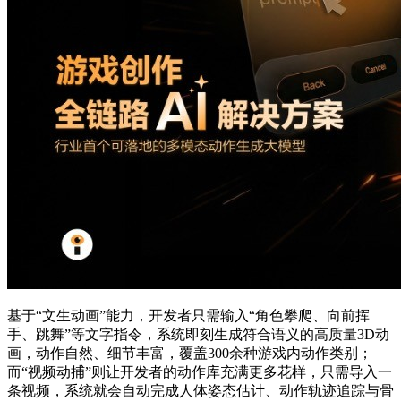
基于“文生动画”能力，开发者只需输入“角色攀爬、向前挥
手、跳舞”等文字指令，系统即刻生成符合语义的高质量3D动
画，动作自然、细节丰富，覆盖300余种游戏内动作类别；
而“视频动捕”则让开发者的动作库充满更多花样，只需导入一
条视频，系统就会自动完成人体姿态估计、动作轨迹追踪与骨