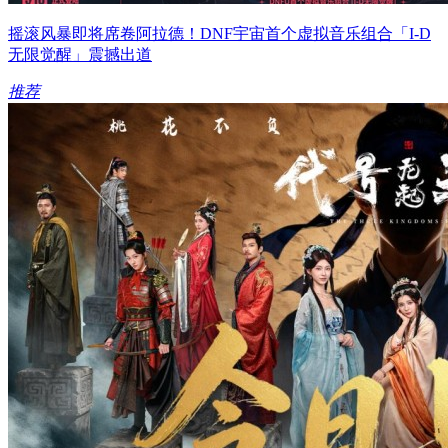
摇滚风暴即将席卷阿拉德！DNF宇宙首个虚拟音乐组合「I-D
无限觉醒」震撼出道
推荐