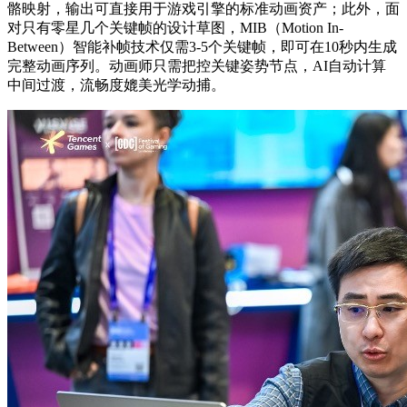
骼映射，输出可直接用于游戏引擎的标准动画资产；此外，面
对只有零星几个关键帧的设计草图，MIB（Motion In-
Between）智能补帧技术仅需3-5个关键帧，即可在10秒内生成
完整动画序列。动画师只需把控关键姿势节点，AI自动计算
中间过渡，流畅度媲美光学动捕。