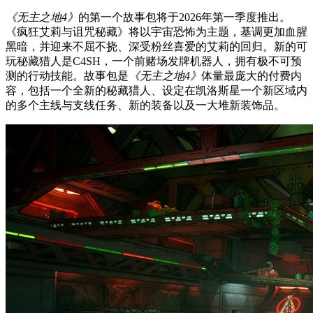
《无主之地4》
的第一个故事包将于2026年第一季度推出。
《疯狂艾莉与诅咒秘藏》将以宇宙恐怖为主题，基调更加血腥
黑暗，并迎来不屈不挠、深受粉丝喜爱的艾莉的回归。新的可
玩秘藏猎人是C4SH，一个前赌场发牌机器人，拥有极不可预
测的行动技能。故事包是
《无主之地4》
体量最庞大的付费内
容，包括一个全新的秘藏猎人、设定在凯洛斯星一个新区域内
的多个主线与支线任务、新的装备以及一大堆新装饰品。