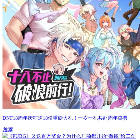
DNF18周年庆狂送18份重磅大礼！一岁一礼共赴周年盛典
推荐