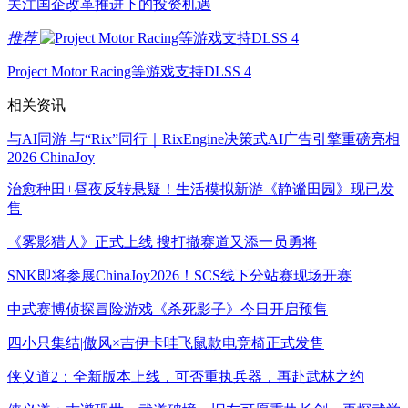
关注国企改革推进下的投资机遇
推荐
Project Motor Racing等游戏支持DLSS 4
相关资讯
与AI同游 与“Rix”同行｜RixEngine决策式AI广告引擎重磅亮相
2026 ChinaJoy
治愈种田+昼夜反转悬疑！生活模拟新游《静谧田园》现已发
售
《雾影猎人》正式上线 搜打撤赛道又添一员勇将
SNK即将参展ChinaJoy2026！SCS线下分站赛现场开赛
中式赛博侦探冒险游戏《杀死影子》今日开启预售
四小只集结|傲风×吉伊卡哇飞鼠款电竞椅正式发售
侠义道2：全新版本上线，可否重执兵器，再赴武林之约