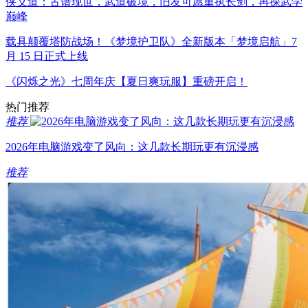
侠义道：古谱现世，武道破境，旧友可愿重执长剑，再探武学
巅峰
载具颠覆塔防战场！《梦境护卫队》全新版本「梦境启航」7
月 15 日正式上线
《闪烁之光》七周年庆【夏日爽玩服】重磅开启！
热门推荐
推荐
2026年电脑游戏变了风向：这几款长期玩更有沉浸感
推荐