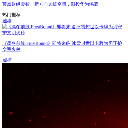
顶点财经栗智：新方向10倍空间，跟投华为鸿蒙
热门推荐
推荐
《凛冬前线 FrostBound》即将来临 冰雪封世以卡牌为刃守护
文明火种
推荐