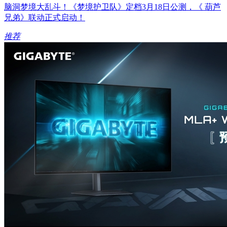
脑洞梦境大乱斗！《梦境护卫队》定档3月18日公测，《 葫芦
兄弟》联动正式启动！
推荐