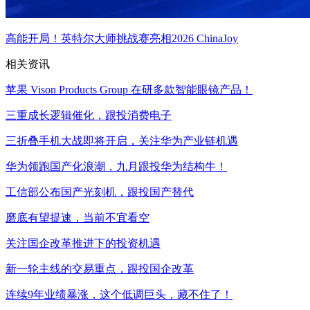
高能开局！英特尔大师挑战赛亮相2026 ChinaJoy
相关资讯
苹果 Vison Products Group 在研多款智能眼镜产品！
三重成长逻辑催化，跟投消费电子
三折叠手机大战即将开启，关注华为产业链机遇
华为领跑国产化浪潮，九月跟投华为结构牛！
工信部公布国产光刻机，跟投国产替代
磨底有望提速，当前不宜看空
关注国企改革推进下的投资机遇
新一轮主线的交易重点，跟投国企改革
连续9年业绩暴涨，这个低调巨头，藏不住了！