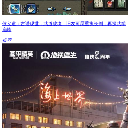
侠义道：古谱现世，武道破境，旧友可愿重执长剑，再探武学
巅峰
推荐