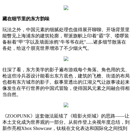
藏在细节里的东方韵味
玩法之外，中国元素的细腻处理也值得展开聊聊。开场背景里
能瞥见上海浦东的建筑轮廓，帮派旗帜上印着"霸"字、喽啰装
备标着"甲"字以及墙面涂鸦"牛爷爷在此"......诸多细节散落在
各处，给这个朋克世界增添了不少烟火气。
往深了看，东方美学的影子遍布游戏每个角落。角色用的戈、
枪这些冷兵器设计能看出东方底色，建筑的飞檐、街道的布局
也都有东方城市的影子。叙事里透出的江湖义气让故事读起来
像发生在平行世界的中国式冒险，使得国风元素之间融合得相
当自然。
《ZOOPUNK》这套做法延续了《暗影火炬城》的思路——让
本土文化成为世界观的一部分。从前作登上央视年度总结，到
新作亮相Xbox Showcase，钛核在文化表达和国际化之间找到