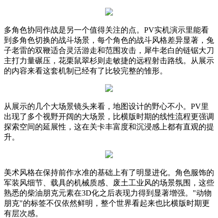
多角色协同作战是另一个值得关注的点。PV实机演示里能看
到多角色切换的战斗场景，每个角色的战斗风格差异显著，兔
子老雷的双鞭适合灵活游走和范围攻击，犀牛老白的链锯大刀
主打力量碾压，花栗鼠翠杉则走敏捷的远程射击路线。从展示
的内容来看这套机制已经有了比较完整的雏形。
从展示的几个大场景镜头来看，地图设计的野心不小。PV里
出现了多个视野开阔的大场景，比横版时期的线性流程更强调
探索空间的延展性，这在关卡丰富度和沉浸感上都有直观的提
升。
美术风格在保持前作水准的基础上有了明显进化。角色服饰的
军装风细节、载具的机械质感、废土工业风的场景氛围，这些
熟悉的柴油朋克元素在3D化之后表现力得到显著增强。"动物
朋克"的标签不仅依然鲜明，整个世界看起来也比横版时期更
有层次感。