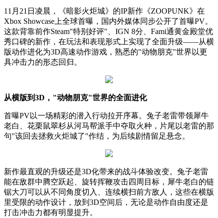
11月21日凌晨，《暗影火炬城》的IP新作《ZOOPUNK》在
Xbox Showcase上全球首曝，国内外媒体同步公开了首曝PV。
这款背靠前作Steam"特别好评"、IGN 8分、Fami通黄金殿堂优
秀口碑的新作，在玩法和表现形式上实现了全面升级——从横
版动作进化为3D高速动作游戏，熟悉的"动物朋克"世界以更
具冲击力的形态回归。
从横版到3D，"动物朋克"世界的全面进化
首曝PV以一场精彩的潜入行动拉开序幕。兔子老雷带领犀牛
老白、花栗鼠翠杉从河马帮派手中夺取火种，片尾以老雷的那
句"该回去拯救火炬城了"作结，为后续剧情留足悬念。
新作最直观的升级还是3D化带来的战斗体验改变。兔子老雷
能在敌群中腾空跃起、旋转挥鞭攻击四周目标，犀牛老白的链
锯大刀可以从不同角度切入、连续横扫前方敌人，这些在横版
里受限的动作设计，放到3D空间后，无论是动作自由度还是
打击冲击力都有明显提升。