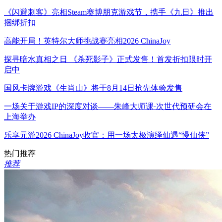
《闪避刺客》亮相Steam赛博朋克游戏节，携手《九日》推出
捆绑折扣
高能开局！英特尔大师挑战赛亮相2026 ChinaJoy
探寻暗水真相之日 《杀死影子》正式发售！首发折扣限时开
启中
国风卡牌游戏《生肖山》将于8月14日抢先体验发售
一场关于游戏IP的深度对谈——朱峰大师课·次世代预研会在
上海举办
乐享元游2026 ChinaJoy收官：用一场太极演绎仙遇“慢仙侠”
热门推荐
推荐