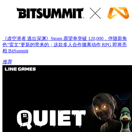
《虚空潜者 逃出深渊》Steam 愿望单突破 120,000，伴随新角
色“雷文”更新的带来的；这款多人合作撤离动作 RPG 即将亮
相 BitSummit
推荐