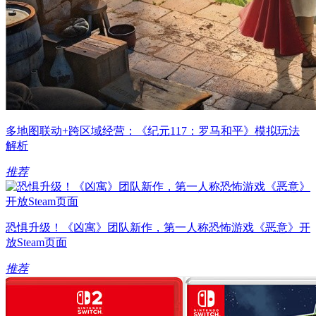
多地图联动+跨区域经营：《纪元117：罗马和平》模拟玩法
解析
推荐
恐惧升级！《凶寓》团队新作，第一人称恐怖游戏《恶意》开
放Steam页面
推荐