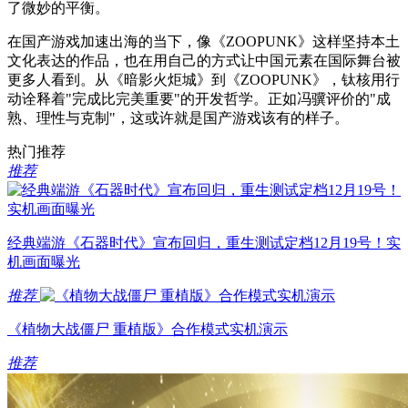
了微妙的平衡。
在国产游戏加速出海的当下，像《ZOOPUNK》这样坚持本土
文化表达的作品，也在用自己的方式让中国元素在国际舞台被
更多人看到。从《暗影火炬城》到《ZOOPUNK》，钛核用行
动诠释着"完成比完美重要"的开发哲学。正如冯骥评价的"成
熟、理性与克制"，这或许就是国产游戏该有的样子。
热门推荐
推荐
经典端游《石器时代》宣布回归，重生测试定档12月19号！实
机画面曝光
推荐
《植物大战僵尸 重植版》合作模式实机演示
推荐