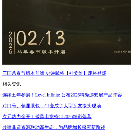
三国杀春节版本前瞻 史诗武将【神姜维】即将登场
相关资讯
连续五年参展！Level Infinite 公布2026科隆游戏展产品阵容
对口号、领显眼包，CJ变成了大型瓦友接头现场
次元热力全开｜傲风电竞椅CJ2026精彩落幕
共建非遗资源联动新生态，为品牌增长探索新路径