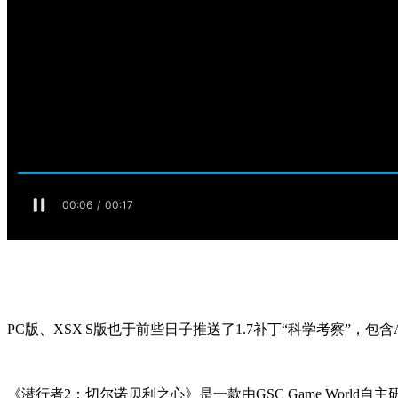
PC版、XSX|S版也于前些日子推送了1.7补丁“科学考察”，包
《潜行者2：切尔诺贝利之心》是一款由GSC Game Wor