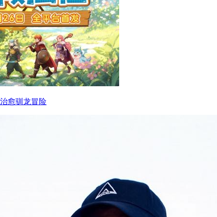
启治愈驯龙冒险