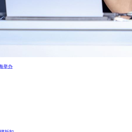
海举办
捆绑折扣