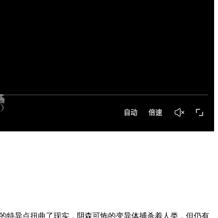
瞬息万变的特异点扭曲了现实，阴森可怖的变异体捕杀着人类，但仍有