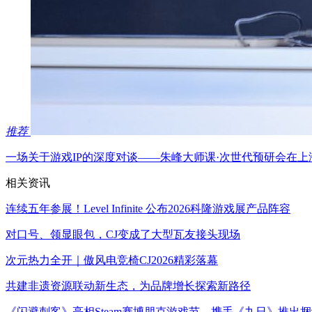
推荐
一场关于游戏IP的深度对谈——朱峰大师课·次世代预研会在上
相关资讯
连续五年参展！Level Infinite 公布2026科隆游戏展产品阵容
对口号、领显眼包，CJ变成了大型瓦友接头现场
次元热力全开｜傲风电竞椅CJ2026精彩落幕
共建非遗资源联动新生态，为品牌增长探索新路径
《闪避刺客》亮相Steam赛博朋克游戏节，携手《九日》推出