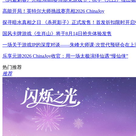
高能开局！英特尔大师挑战赛亮相2026 ChinaJoy
探寻暗水真相之日 《杀死影子》正式发售！首发折扣限时开启
国风卡牌游戏《生肖山》将于8月14日抢先体验发售
一场关于游戏IP的深度对谈——朱峰大师课·次世代预研会在上
乐享元游2026 ChinaJoy收官：用一场太极演绎仙遇“慢仙侠”
热门推荐
推荐