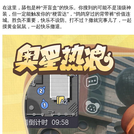
在这里，舔包是种“开盲盒”的快乐。你搜到的可能不是顶级神
装，但一定能触发你的“梗雷达”，“鸽鸽穿过的背带裤”价值连
城。胜负不重要，快乐不设防。打不过？撤就完事儿了，一起
摸黄金鼠鼠，一起快乐撤退。