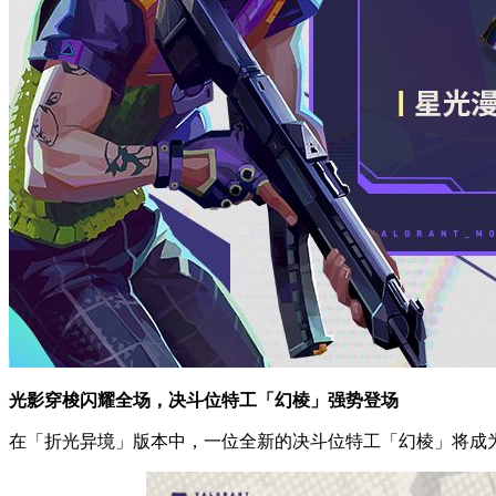
光影穿梭闪耀全场，决斗位特工「幻棱」强势登场
在「折光异境」版本中，一位全新的决斗位特工「幻棱」将成