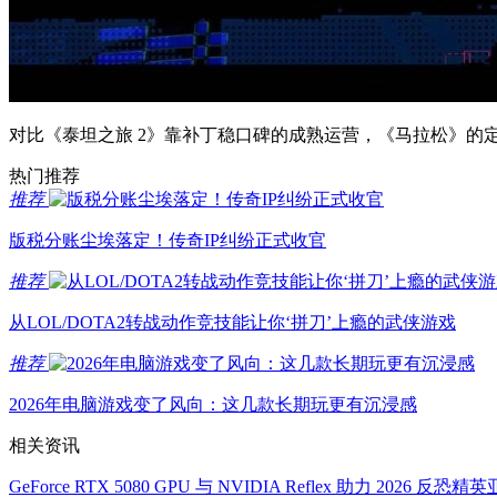
对比《泰坦之旅 2》靠补丁稳口碑的成熟运营，《马拉松》的定
热门推荐
推荐
版税分账尘埃落定！传奇IP纠纷正式收官
推荐
从LOL/DOTA2转战动作竞技能让你‘拼刀’上瘾的武侠游戏
推荐
2026年电脑游戏变了风向：这几款长期玩更有沉浸感
相关资讯
GeForce RTX 5080 GPU 与 NVIDIA Reflex 助力 2026 反恐精