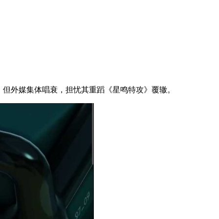
发售日。但外媒集体唱衰，担忧其重蹈《星鸣特攻》覆辙。