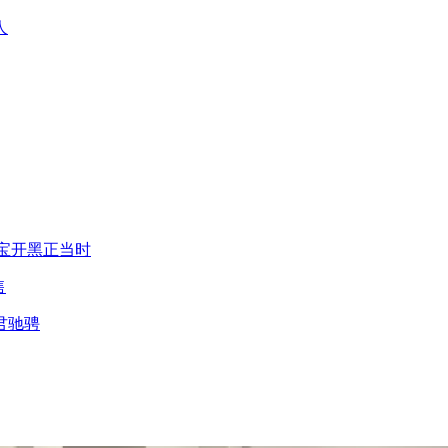
人
宝开黑正当时​
​
任君驰骋