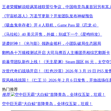
王者荣耀解说暗讽英雄联盟引争议，中国电竞鸟巢首冠另有其
《宇宙机器人》万圣节更新？开发团队发布神秘预告
《吸血鬼幸存者》开 4 人联机，Game Pass 迎《忍龙 4》
《马拉松》40 美元开售，外媒：别成下一个《星鸣特攻》
逆袭封神！《光与影》领跑金摇杆，小团队破局生态困局​
鹅鸭杀十万规模测试开启 大司马携百人主播团亮相综艺鹅斯卡
前暴雪团队新作上线！《无主星渊》Steam 国区 86 元，太空夺
次世代奇幻战场开启！《红色沙漠》2026 年 3 月 19 日 PS5 发售
双风格战战国！《仁王 3》2026 年 2 月 6 日发售，开放战场
热门推荐
推荐
空中巨无霸“大白鲸”首降青岛，全球仅五架，壮观！