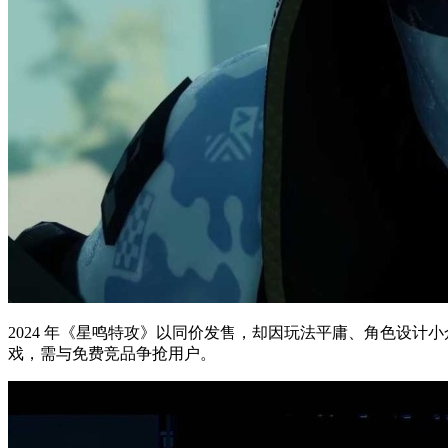
2024 年《星鸣特攻》以同价发售，却因玩法平庸、角色设计小众
戏，需与免费竞品争抢用户。