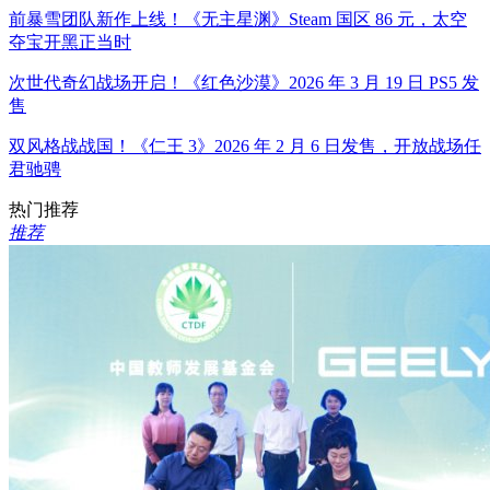
前暴雪团队新作上线！《无主星渊》Steam 国区 86 元，太空
夺宝开黑正当时​
次世代奇幻战场开启！《红色沙漠》2026 年 3 月 19 日 PS5 发
售​
双风格战战国！《仁王 3》2026 年 2 月 6 日发售，开放战场任
君驰骋
热门推荐
推荐