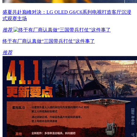
盛夏共赴巅峰对决：LG OLED G6/C6系列电视打造客厅沉浸
式观赛主场
推荐
终于有厂商认真做“三国带兵打仗”这件事了
推荐