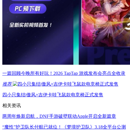
一篇回顾今晚所有好玩！2026 TapTap 游戏发布会亮点全收录
推荐
四小只集结|傲风×吉伊卡哇飞鼠款电竞椅正式发售
相关资讯
两周年焕新启航，DNF手游破壁联动Apple开启全新篇章
“魔性”护卫队长付航已就位！《梦境护卫队》3.18全平台公测