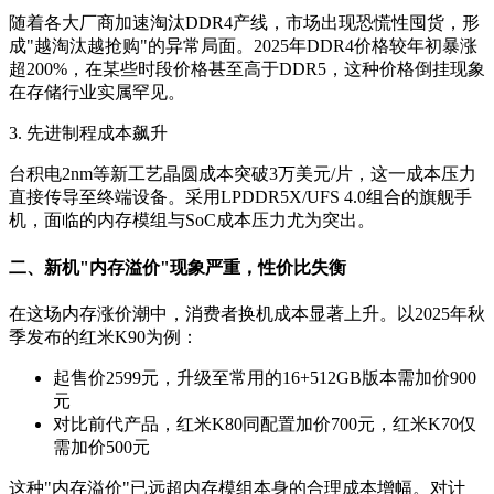
随着各大厂商加速淘汰DDR4产线，市场出现恐慌性囤货，形
成"越淘汰越抢购"的异常局面。2025年DDR4价格较年初暴涨
超200%，在某些时段价格甚至高于DDR5，这种价格倒挂现象
在存储行业实属罕见。
3. 先进制程成本飙升
台积电2nm等新工艺晶圆成本突破3万美元/片，这一成本压力
直接传导至终端设备。采用LPDDR5X/UFS 4.0组合的旗舰手
机，面临的内存模组与SoC成本压力尤为突出。
二、新机"内存溢价"现象严重，性价比失衡
在这场内存涨价潮中，消费者换机成本显著上升。以2025年秋
季发布的红米K90为例：
起售价2599元，升级至常用的16+512GB版本需加价900
元
对比前代产品，红米K80同配置加价700元，红米K70仅
需加价500元
这种"内存溢价"已远超内存模组本身的合理成本增幅。对计