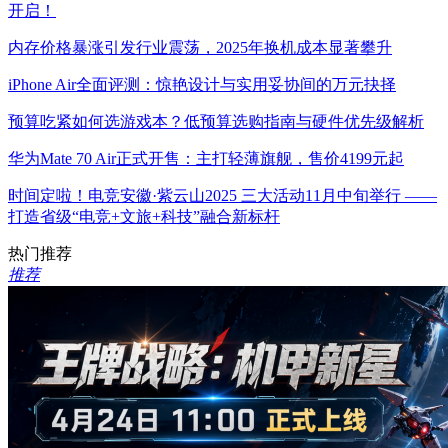
开启！
内存价格暴涨引发行业震荡，2025年换机成本显著攀升
iPhone Air全面评测：惊艳设计与实用妥协间的万元抉择
预算吃紧如何选游戏本？低预算选购指南与硬件优先级解析
华为Mate 70 Air正式开售：主打轻薄旗舰，售价4199元起
时间定啦！电竞安徽·紫云山2025 三大活动11月中旬举行 ——
打造省级“电竞+文旅+科技”融合新标杆
热门推荐
推荐