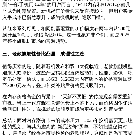
划"一部手机用3-4年"的用户而言，16GB内存和512GB存储几
乎成为刚需配置。新机起售价看似未受直接影响，但用户实际
入手成本已悄然攀升，成为换机时的"隐形门槛"。
从红米系列可见，相同刚需配置的加价幅度在两年内从500元
飙升至900元，涨幅高达80%。这一现象并非个例，而是2025
年整个旗舰机市场的普遍趋势。
三、老款旗舰性价比凸显，成理性之选
值得庆幸的是，随着新机发布和双11大促临近，老款旗舰机型
迎来大幅降价。这些产品核心配置依然能打，性能、影像、续
航仍处第一梯队，而16GB+512GB大内存版本的价格普遍回落
至3000元左右，叠加各类补贴后价格更具吸引力。
在内存价格高企的背景下，"买新不买旧"的传统观念需要重新
审视。当上一代旗舰在关键体验上不落下风，而价格因促销活
动回归理性时，选择老款旗舰反而成为更务实的消费决策。
总结：面对内存涨价带来的成本压力，2025年换机需要更加理
性的规划。与其为虚高的"新品溢价"买单，不如把握促销时
机，选择那些经得起市场检验的老款旗舰，这或许是当前市场