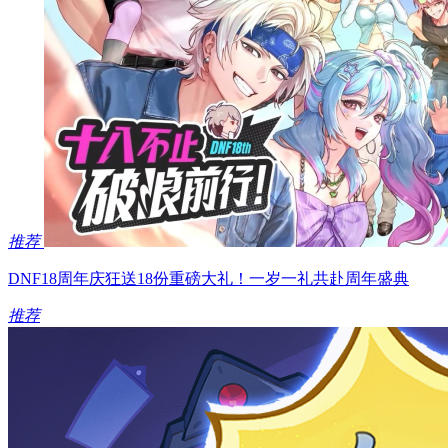
推荐
DNF18周年庆狂送18份重磅大礼！一岁一礼共赴周年盛典
推荐