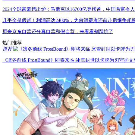
2024全球富豪榜出炉：马斯克以16700亿登榜首，中国首富令
几乎全是假货！利润高达2400%，为何消费者还前赴后继争相
原来京东自营还分真自营和假自营，来看看别踩坑了
热门推荐
推荐
《凛冬前线 FrostBound》即将来临 冰雪封世以卡牌为刃守护