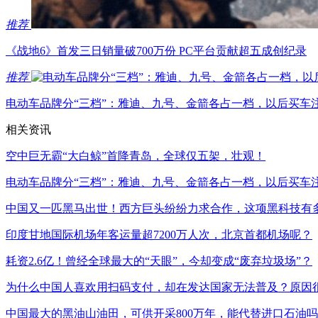
推荐
《战地6》首发三日销量破700万份 PC平台贡献超五成创纪录
推荐
电动车品牌分“三档”：雅迪、九号、金箭各占一档，以后买车
相关资讯
空中巨无霸“大白鲸”首降青岛，全球仅五架，壮观！
电动车品牌分“三档”：雅迪、九号、金箭各占一档，以后买车
中国又一匹黑马出世！西方巨头纷纷力求合作，这项黑科技有多
印度甘地国际机场年客运量超7200万人次，北京首都机场呢？
耗资2.6亿！曾经全球最大的“天眼”，今却变成“废弃垃圾场”？
为什么中国人喜欢用扫码支付，却在发达国家无法普及？原因
中国最大的黑油山油田，可供开采800万年，能代替进口石油吗