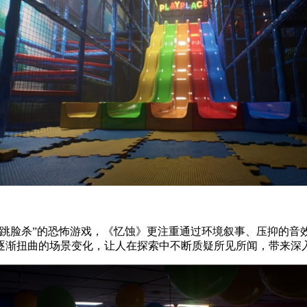
“跳脸杀”的恐怖游戏，《忆蚀》更注重通过环境叙事、压抑的音
逐渐扭曲的场景变化，让人在探索中不断质疑所见所闻，带来深