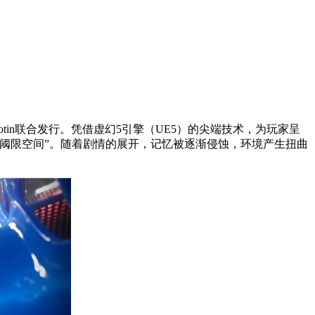
ne Shootin联合发行。凭借虚幻5引擎（UE5）的尖端技术，为玩家呈
阈限空间”。随着剧情的展开，记忆被逐渐侵蚀，环境产生扭曲